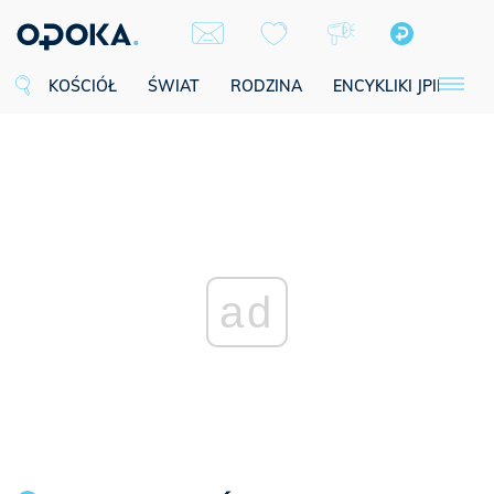
KOŚCIÓŁ
ŚWIAT
RODZINA
ENCYKLIKI JPII
SE
ad