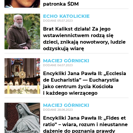
patronka ŚDM
ECHO KATOLICKIE
DODANE
05.07.2023
Brat Kalikst działa! Za jego
wstawiennictwem rodzą się
dzieci, znikają nowotwory, ludzie
odzyskują wiarę
MACIEJ GÓRNICKI
DODANE
04.07.2023
Encykliki Jana Pawła II: „Ecclesia
de Eucharistia” — Eucharystia
jako centrum życia Kościoła
i każdego wierzącego
MACIEJ GÓRNICKI
DODANE
28.06.2023
Encykliki Jana Pawła II: „Fides et
ratio” – wiara, rozum i nieustanne
dążenie do poznania prawdy