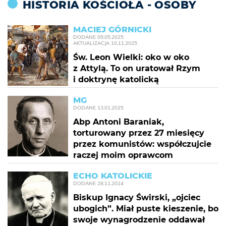
HISTORIA KOŚCIOŁA - OSOBY
MACIEJ GÓRNICKI
DODANE
09.05.2025
AKTUALIZACJA
10.11.2025
Św. Leon Wielki: oko w oko
z Attylą. To on uratował Rzym
i doktrynę katolicką
MG
DODANE
13.01.2025
Abp Antoni Baraniak,
torturowany przez 27 miesięcy
przez komunistów: współczujcie
raczej moim oprawcom
ECHO KATOLICKIE
DODANE
28.11.2024
Biskup Ignacy Świrski, „ojciec
ubogich”. Miał puste kieszenie, bo
swoje wynagrodzenie oddawał