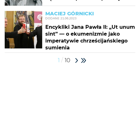
MACIEJ GÓRNICKI
DODANE
21.06.2023
Encykliki Jana Pawła II: „Ut unum
sint” — o ekumenizmie jako
imperatywie chrześcijańskiego
sumienia
/
1
10