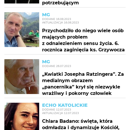
potrzebującym
MG
DODANE
16.08.2023
AKTUALIZACJA
16.08.2023
Przychodziło do niego wiele osób
mających problem
z odnalezieniem sensu życia. 6.
rocznica zaginięcia ks. Grzywocza
MG
DODANE
26.07.2023
„Kwiatki Josepha Ratzingera”. Za
medialnym obrazem
„pancernika” krył się niezwykle
wrażliwy i pokorny człowiek
ECHO KATOLICKIE
DODANE
12.07.2023
AKTUALIZACJA
12.07.2023
Chiara Badano: święta, która
odmładza i dynamizuje Kościół,