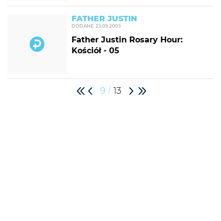
FATHER JUSTIN
DODANE
23.09.2003
Father Justin Rosary Hour:
Kościół - 05
/
9
13