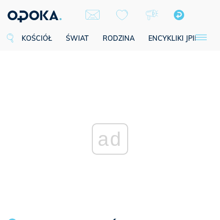
KOŚCIÓŁ
ŚWIAT
RODZINA
ENCYKLIKI JPII
SE
ad