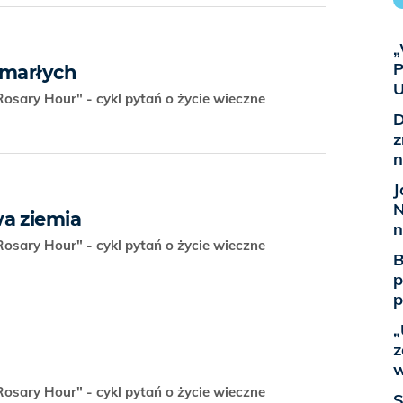
„
P
umarłych
U
osary Hour" - cykl pytań o życie wieczne
D
z
n
J
N
a ziemia
n
osary Hour" - cykl pytań o życie wieczne
B
p
p
„
z
w
osary Hour" - cykl pytań o życie wieczne
S