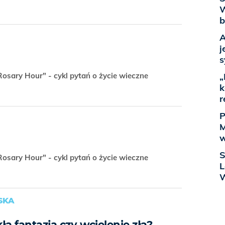
W
b
A
j
s
osary Hour" - cykl pytań o życie wieczne
„
k
r
P
M
w
S
osary Hour" - cykl pytań o życie wieczne
L
SKA
ła fantazja czy wcielenie zła?