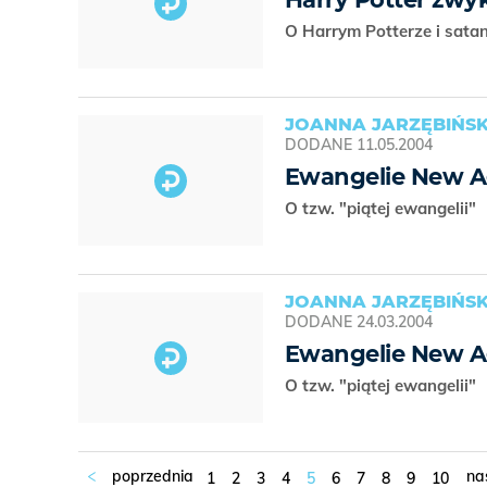
O Harrym Potterze i sata
JOANNA JARZĘBIŃSK
DODANE
11.05.2004
Ewangelie New Age
O tzw. "piątej ewangelii"
JOANNA JARZĘBIŃSK
DODANE
24.03.2004
Ewangelie New Age
O tzw. "piątej ewangelii"
1
2
3
4
5
6
7
8
9
10