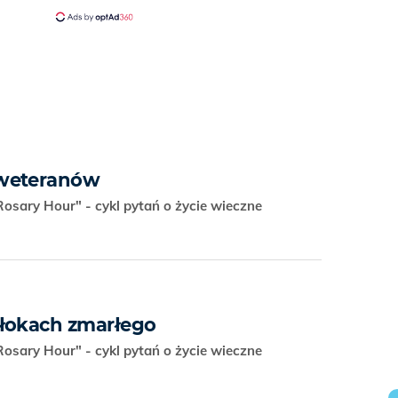
 weteranów
osary Hour" - cykl pytań o życie wieczne
włokach zmarłego
osary Hour" - cykl pytań o życie wieczne