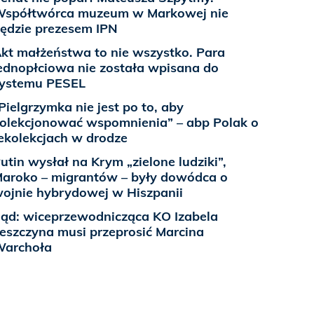
spółtwórca muzeum w Markowej nie
ędzie prezesem IPN
kt małżeństwa to nie wszystko. Para
ednopłciowa nie została wpisana do
ystemu PESEL
Pielgrzymka nie jest po to, aby
olekcjonować wspomnienia” – abp Polak o
ekolekcjach w drodze
utin wysłał na Krym „zielone ludziki”,
aroko – migrantów – były dowódca o
ojnie hybrydowej w Hiszpanii
ąd: wiceprzewodnicząca KO Izabela
eszczyna musi przeprosić Marcina
Warchoła