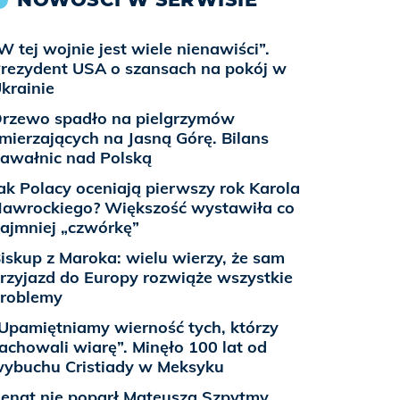
W tej wojnie jest wiele nienawiści”.
rezydent USA o szansach na pokój w
krainie
rzewo spadło na pielgrzymów
mierzających na Jasną Górę. Bilans
awałnic nad Polską
ak Polacy oceniają pierwszy rok Karola
awrockiego? Większość wystawiła co
ajmniej „czwórkę”
iskup z Maroka: wielu wierzy, że sam
rzyjazd do Europy rozwiąże wszystkie
roblemy
Upamiętniamy wierność tych, którzy
achowali wiarę”. Minęło 100 lat od
ybuchu Cristiady w Meksyku
enat nie poparł Mateusza Szpytmy.