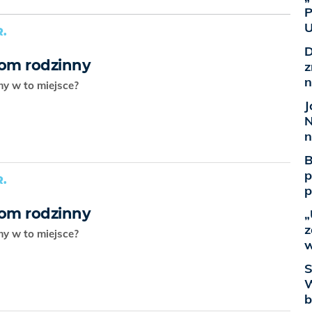
P
U
.
D
dom rodzinny
z
n
my w to miejsce?
J
N
n
B
p
.
p
dom rodzinny
„
z
my w to miejsce?
w
S
W
b