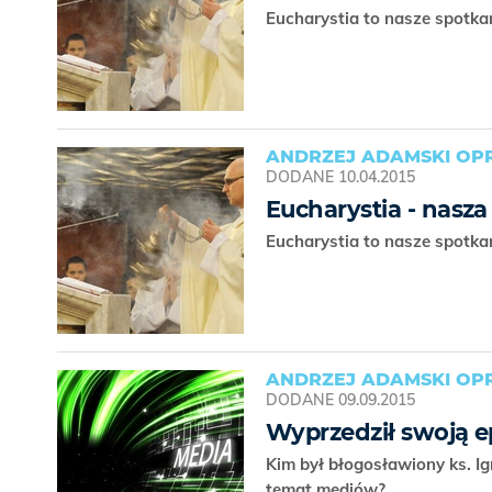
Eucharystia to nasze spotk
ANDRZEJ ADAMSKI OPR
DODANE
10.04.2015
Eucharystia - nasz
Eucharystia to nasze spotk
ANDRZEJ ADAMSKI OPR
DODANE
09.09.2015
Wyprzedził swoją 
Kim był błogosławiony ks. I
temat mediów?