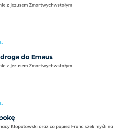
anie z Jezusem Zmartwychwstałym
.
a droga do Emaus
anie z Jezusem Zmartwychwstałym
.
epokę
gnacy Kłopotowski oraz co papież Franciszek myśli na