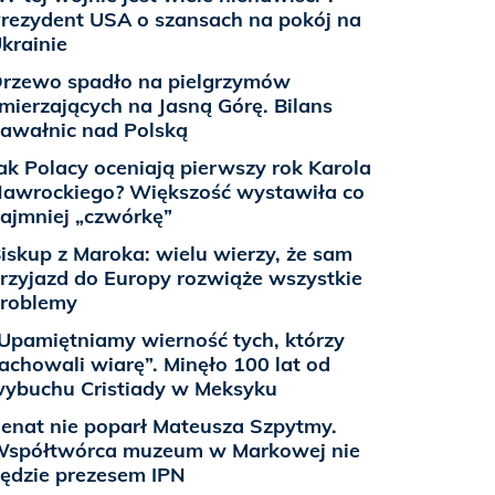
rezydent USA o szansach na pokój na
krainie
rzewo spadło na pielgrzymów
mierzających na Jasną Górę. Bilans
awałnic nad Polską
ak Polacy oceniają pierwszy rok Karola
awrockiego? Większość wystawiła co
ajmniej „czwórkę”
iskup z Maroka: wielu wierzy, że sam
rzyjazd do Europy rozwiąże wszystkie
roblemy
Upamiętniamy wierność tych, którzy
achowali wiarę”. Minęło 100 lat od
ybuchu Cristiady w Meksyku
enat nie poparł Mateusza Szpytmy.
spółtwórca muzeum w Markowej nie
ędzie prezesem IPN