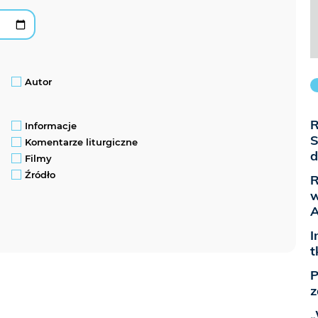
Autor
R
Informacje
S
Komentarze liturgiczne
d
Filmy
Źródło
R
w
A
I
t
P
z
„