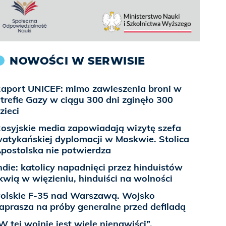
NOWOŚCI W SERWISIE
aport UNICEF: mimo zawieszenia broni w
trefie Gazy w ciągu 300 dni zginęło 300
zieci
osyjskie media zapowiadają wizytę szefa
atykańskiej dyplomacji w Moskwie. Stolica
postolska nie potwierdza
ndie: katolicy napadnięci przez hinduistów
kwią w więzieniu, hinduiści na wolności
olskie F-35 nad Warszawą. Wojsko
aprasza na próby generalne przed defiladą
W tej wojnie jest wiele nienawiści”.