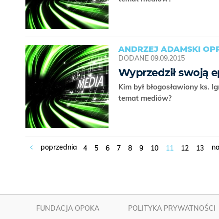
ANDRZEJ ADAMSKI OPR
DODANE
09.09.2015
Wyprzedził swoją 
Kim był błogosławiony ks. I
temat mediów?
4
5
6
7
8
9
10
11
12
13
FUNDACJA OPOKA
POLITYKA PRYWATNOŚCI