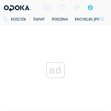
KOŚCIÓŁ
ŚWIAT
RODZINA
ENCYKLIKI JPII
SE
ad