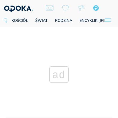
KOŚCIÓŁ
ŚWIAT
RODZINA
ENCYKLIKI JPII
SE
ad