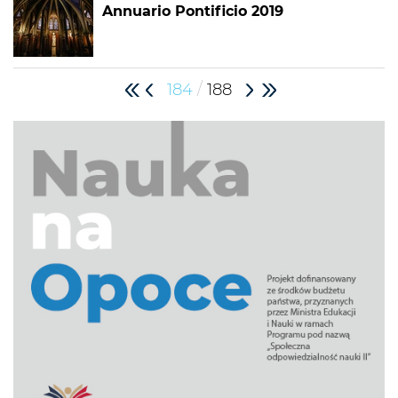
Annuario Pontificio 2019
/
184
188