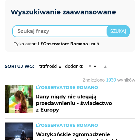
Tylko autor:
L\'Osservatore Romano
usuń
SORTUJ WG:
trafności
dodania:
▼
▲
Znaleziono
1930
wyników
L\'OSSERVATORE ROMANO
Rany nigdy nie ulegają
przedawnieniu - świadectwo
z Europy
L\'OSSERVATORE ROMANO
Watykańskie zgromadzenie