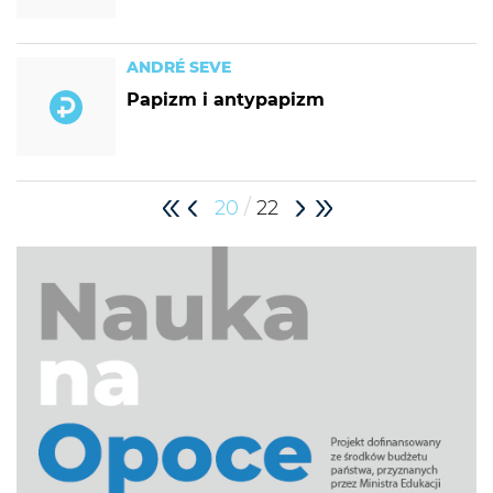
ANDRÉ SEVE
Papizm i antypapizm
/
20
22