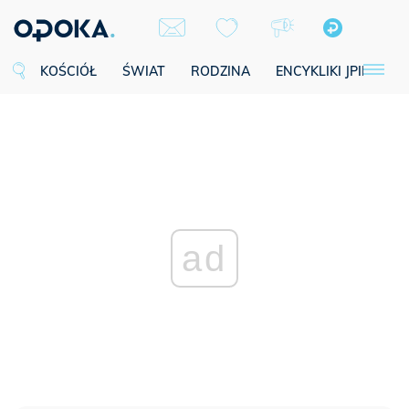
KOŚCIÓŁ
ŚWIAT
RODZINA
ENCYKLIKI JPII
SE
ad