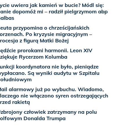
ycie uwiera jak kamień w bucie? Módl się:
anie dopomóż mi – radził pielgrzymom abp
albas
euta przypomina o chrześcijańskich
orzenach. Po kryzysie migracyjnym –
rocesja z figurą Matki Bożej
ędźcie prorokami harmonii. Leon XIV
ziękuje Rycerzom Kolumba
unkcji koordynatora nie było, pieniądze
ypłacano. Są wyniki audytu w Szpitalu
Południowym
ail alarmowy już po wybuchu. Wiadomo,
laczego nie włączono syren ostrzegających
rzed rakietą
zbrojony człowiek zatrzymany na polu
olfowym Donalda Trumpa