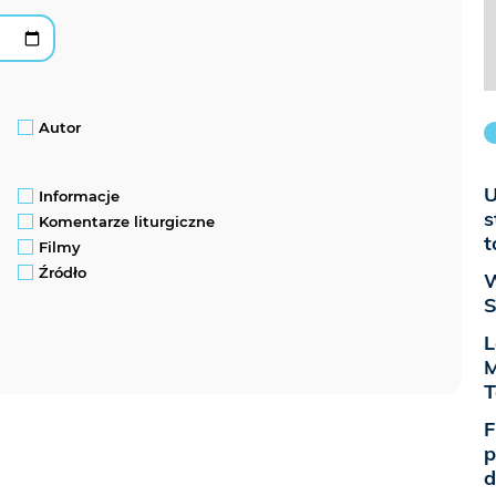
Autor
U
Informacje
s
Komentarze liturgiczne
t
Filmy
Źródło
W
S
L
M
T
F
p
d