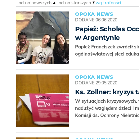
od najnowszych
od najstarszych
wg trafności
OPOKA NEWS
DODANE
06.06.2020
Papież: Scholas Occ
w Argentynie
Papież Franciszek zwrócił s
ogólnoświatowej sieci eduka
OPOKA NEWS
DODANE
29.05.2020
Ks. Zollner: kryzys
W sytuacjach kryzysowych, t
nadużyć względem dzieci i mł
Komisji ds. Ochrony Nieletn