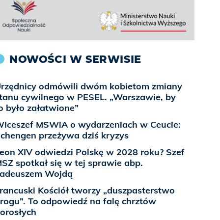
NOWOŚCI W SERWISIE
rzędnicy odmówili dwóm kobietom zmiany
tanu cywilnego w PESEL. „Warszawie, by
o było załatwione”
iceszef MSWiA o wydarzeniach w Ceucie:
chengen przeżywa dziś kryzys
eon XIV odwiedzi Polskę w 2028 roku? Szef
SZ spotkał się w tej sprawie abp.
adeuszem Wojdą
rancuski Kościół tworzy „duszpasterstwo
rogu”. To odpowiedź na falę chrztów
orosłych