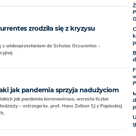
Ż
P
G
urrentes zrodziła się z kryzysu
C
k
p
ię z wideoprzesłaniem do Scholas Occurentes -
B
cyjnej
d
F
w
 taki jak pandemia sprzyja nadużyciom
M
akich jak pandemia koronawirusa, wzrasta liczba
d
odzieży – ostrzega ks. prof. Hans Zollner SJ z Papieskiej
p
ich.
U
g