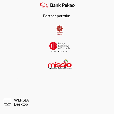
Partner portalu:
WERSJA
Desktop