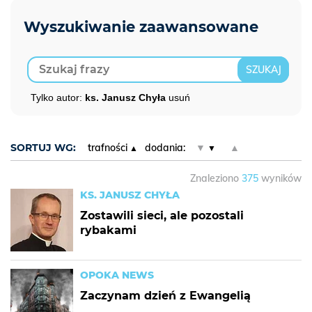
Tylko autor:
ks. Janusz Chyła
usuń
SORTUJ WG:
trafności
dodania:
▼
▲
Znaleziono
375
wyników
KS. JANUSZ CHYŁA
Zostawili sieci, ale pozostali
rybakami
OPOKA NEWS
Zaczynam dzień z Ewangelią