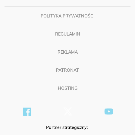
POLITYKA PRYWATNOŚCI
REGULAMIN
REKLAMA
PATRONAT
HOSTING
Partner strategiczny: