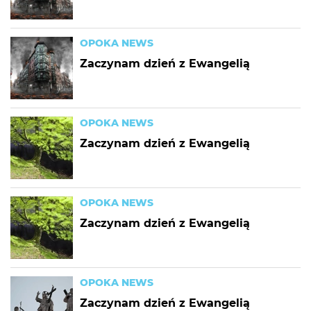
OPOKA NEWS
Zaczynam dzień z Ewangelią
OPOKA NEWS
Zaczynam dzień z Ewangelią
OPOKA NEWS
Zaczynam dzień z Ewangelią
OPOKA NEWS
Zaczynam dzień z Ewangelią