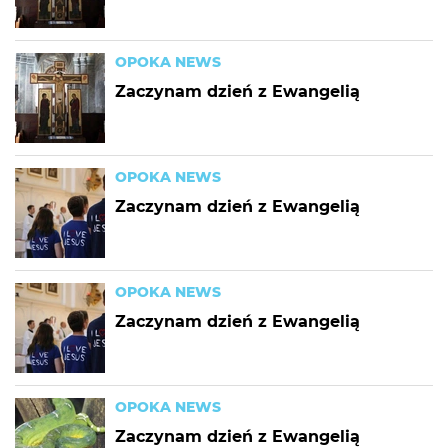
OPOKA NEWS
Zaczynam dzień z Ewangelią
OPOKA NEWS
Zaczynam dzień z Ewangelią
OPOKA NEWS
Zaczynam dzień z Ewangelią
OPOKA NEWS
Zaczynam dzień z Ewangelią