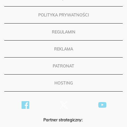
POLITYKA PRYWATNOŚCI
REGULAMIN
REKLAMA
PATRONAT
HOSTING
Partner strategiczny: