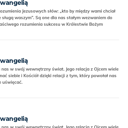
Ewangelią
rozumienia Jezusowych słów: „kto by między wami chciał
zie sługą waszym”. Są one dla nas stałym wezwaniem do
łaściwego rozumienia sukcesu w Królestwie Bożym
Ewangelią
nas w swój wewnętrzny świat. Jego relacja z Ojcem wiele
ć siebie i Kościół dzięki relacji z tym, który powołał nas
ie uświęcać.
Ewangelią
nas w swój wewnętrzny świat. Jego relacja z Ojcem wiele