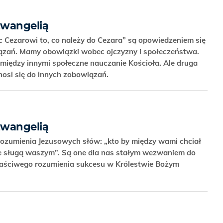
Ewangelią
c Cezarowi to, co należy do Cezara” są opowiedzeniem się
iązań. Mamy obowiązki wobec ojczyzny i społeczeństwa.
 między innymi społeczne nauczanie Kościoła. Ale druga
nosi się do innych zobowiązań.
Ewangelią
rozumienia Jezusowych słów: „kto by między wami chciał
zie sługą waszym”. Są one dla nas stałym wezwaniem do
łaściwego rozumienia sukcesu w Królestwie Bożym