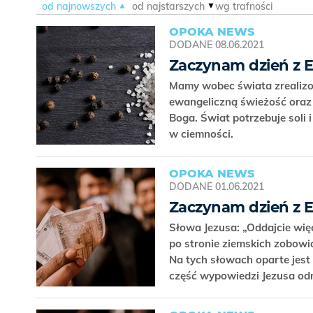
od najnowszych
od najstarszych
wg trafności
OPOKA NEWS
DODANE
08.06.2021
Zaczynam dzień z 
Mamy wobec świata zrealizo
ewangeliczną świeżość oraz 
Boga. Świat potrzebuje soli i
w ciemności.
OPOKA NEWS
DODANE
01.06.2021
Zaczynam dzień z 
Słowa Jezusa: „Oddajcie wię
po stronie ziemskich zobow
Na tych słowach oparte jest
część wypowiedzi Jezusa od