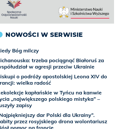
NOWOŚCI W SERWISIE
iedy Bóg milczy
ichanouska: trzeba pociągnąć Białoruś za
spółudział w agresji przeciw Ukrainie
iskupi o podróży apostolskiej Leona XIV do
rancji: wielka radość
ekolekcje kapłańskie w Tyńcu na kanwie
ycia „największego polskiego mistyka” –
uszyły zapisy
Najpiękniejszy dar Polski dla Ukrainy”.
abity przez rosyjskiego drona wolontariusz
iósł pomoc na froncie