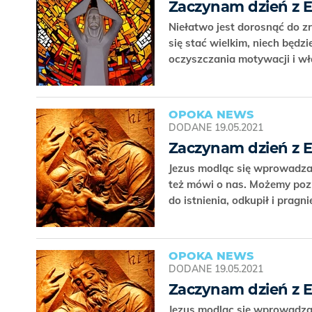
Zaczynam dzień z 
Niełatwo jest dorosnąć do z
się stać wielkim, niech będ
oczyszczania motywacji i w
OPOKA NEWS
DODANE
19.05.2021
Zaczynam dzień z 
Jezus modląc się wprowadza 
też mówi o nas. Możemy pozna
do istnienia, odkupił i pragn
OPOKA NEWS
DODANE
19.05.2021
Zaczynam dzień z 
Jezus modląc się wprowadza 