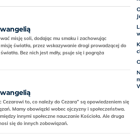
O
J
L
Ewangelią
w
wać misję soli, dodając mu smaku i zachowując
K
misję światła, przez wskazywanie drogi prowadzącej do
c
 światła. Bez nich jest mdły, psuje się i pogrąża
O
N
m
W
Ewangelią
c Cezarowi to, co należy do Cezara” są opowiedzeniem się
iązań. Mamy obowiązki wobec ojczyzny i społeczeństwa.
 między innymi społeczne nauczanie Kościoła. Ale druga
nosi się do innych zobowiązań.