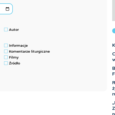
Autor
K
Informacje
Komentarze liturgiczne
C
Filmy
w
Źródło
B
F
R
ż
r
„
Z
n