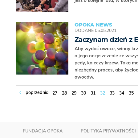
jest o kolejne lata, w który
OPOKA NEWS
DODANE
05.05.2021
Zaczynam dzień z 
Aby wydać owoce, winny krze
o jego oczyszczenie ze wszys
pędy, kaleczy krzew. Taką m
niezbędny proces, aby życiod
owoców.
27
28
29
30
31
32
33
34
35
FUNDACJA OPOKA
POLITYKA PRYWATNOŚCI