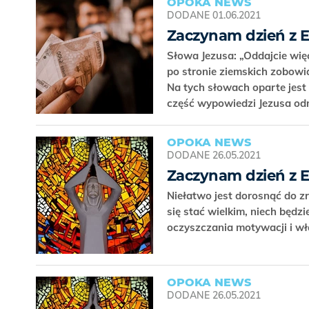
OPOKA NEWS
DODANE
01.06.2021
Zaczynam dzień z 
Słowa Jezusa: „Oddajcie wię
po stronie ziemskich zobow
Na tych słowach oparte jest
część wypowiedzi Jezusa od
OPOKA NEWS
DODANE
26.05.2021
Zaczynam dzień z 
Niełatwo jest dorosnąć do z
się stać wielkim, niech będ
oczyszczania motywacji i w
OPOKA NEWS
DODANE
26.05.2021