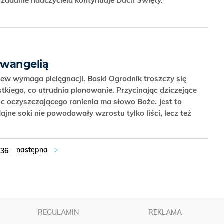
ch zadanie nauczyciela kontynuuje Duch Święty.
Ewangelią
w wymaga pielęgnacji. Boski Ogrodnik troszczy się
tkiego, co utrudnia plonowanie. Przycinając dziczejące
oc oczyszczającego ranienia ma słowo Boże. Jest to
ajne soki nie powodowały wzrostu tylko liści, lecz też
36
REGULAMIN
REKLAMA