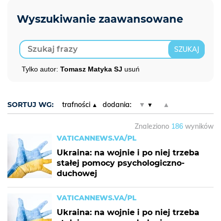
Tylko autor:
Tomasz Matyka SJ
usuń
SORTUJ WG:
trafności
dodania:
▼
▲
Znaleziono
186
wyników
VATICANNEWS.VA/PL
Ukraina: na wojnie i po niej trzeba
stałej pomocy psychologiczno-
duchowej
VATICANNEWS.VA/PL
Ukraina: na wojnie i po niej trzeba