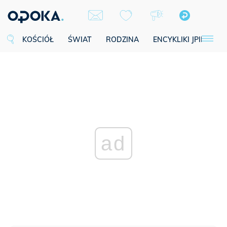
KOŚCIÓŁ
ŚWIAT
RODZINA
ENCYKLIKI JPII
SE
ad