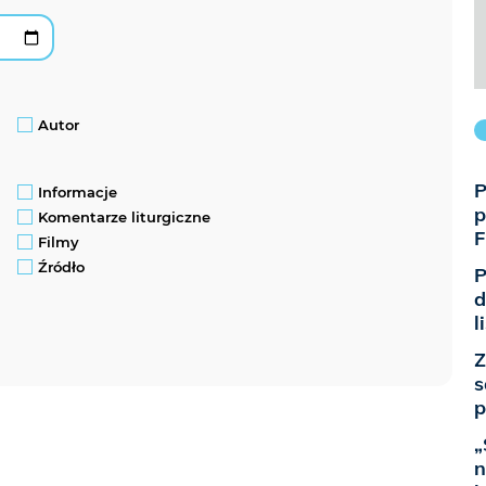
Autor
P
Informacje
p
Komentarze liturgiczne
F
Filmy
Źródło
P
d
l
Z
s
p
„
n