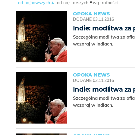
od najnowszych
od najstarszych
wg trafności
OPOKA NEWS
DODANE
03.11.2016
Indie: modlitwa za
Szczególna modlitwa za ofi
wczoraj w Indiach.
OPOKA NEWS
DODANE
03.11.2016
Indie: modlitwa za
Szczególna modlitwa za ofi
wczoraj w Indiach.