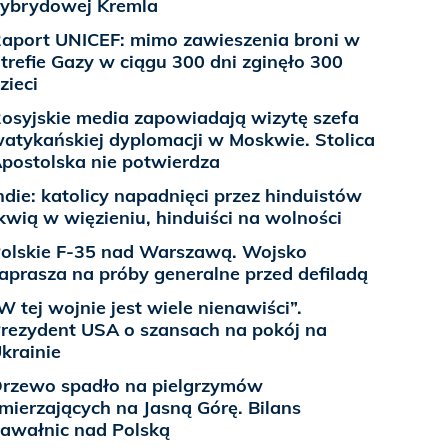
ybrydowej Kremla
aport UNICEF: mimo zawieszenia broni w
trefie Gazy w ciągu 300 dni zginęło 300
zieci
osyjskie media zapowiadają wizytę szefa
atykańskiej dyplomacji w Moskwie. Stolica
postolska nie potwierdza
ndie: katolicy napadnięci przez hinduistów
kwią w więzieniu, hinduiści na wolności
olskie F-35 nad Warszawą. Wojsko
aprasza na próby generalne przed defiladą
W tej wojnie jest wiele nienawiści”.
rezydent USA o szansach na pokój na
krainie
rzewo spadło na pielgrzymów
mierzających na Jasną Górę. Bilans
awałnic nad Polską