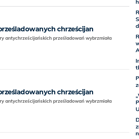
h
R
S
d
 prześladowanych chrześcijan
R
ary antychrześcijańskich prześladowań wybrzmiała
w
A
I
t
P
z
 prześladowanych chrześcijan
„
ary antychrześcijańskich prześladowań wybrzmiała
P
U
D
z
n