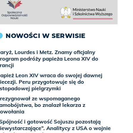
NOWOŚCI W SERWISIE
aryż, Lourdes i Metz. Znamy oficjalny
rogram podróży papieża Leona XIV do
rancji
apież Leon XIV wraca do swojej dawnej
iecezji. Peru przygotowuje się do
istopadowej pielgrzymki
rezygnował ze wspomaganego
amobójstwa, bo znalazł lekarza z
owołania
Spójność i gotowość Sojuszu pozostają
iewystarczające”. Analitycy z USA o wojnie