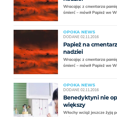
Wracając z cmentarza pamięt
śmierć – mówił Papież we 
OPOKA NEWS
DODANE
02.11.2016
Papież na cmentar
nadziei
Wracając z cmentarza pamięt
śmierć – mówił Papież we 
OPOKA NEWS
DODANE
02.11.2016
Benedyktyni nie opu
większy
Włochy wciąż jeszcze żyją po