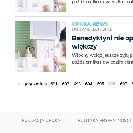
października nawiedziło cent
OPOKA NEWS
DODANE
02.11.2016
Benedyktyni nie opu
większy
Włochy wciąż jeszcze żyją po
października nawiedziło cent
691
692
693
694
695
696
697
FUNDACJA OPOKA
POLITYKA PRYWATNOŚCI