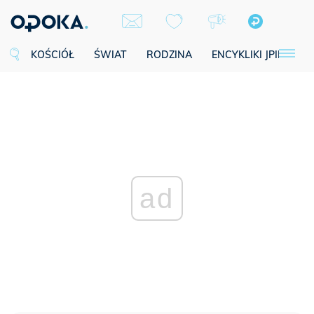
KOŚCIÓŁ
ŚWIAT
RODZINA
ENCYKLIKI JPII
SE
ad