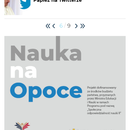
Papież na Twitterze
/
6
9