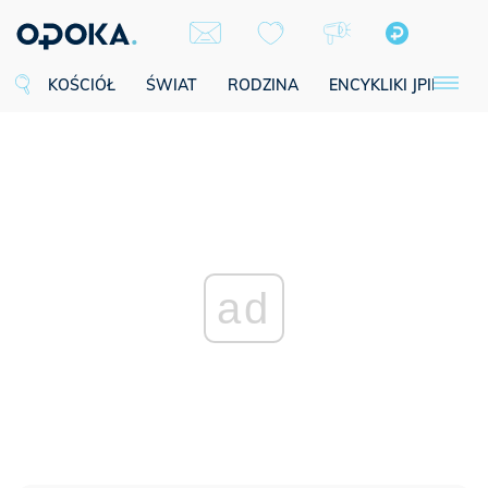
KOŚCIÓŁ
ŚWIAT
RODZINA
ENCYKLIKI JPII
SE
ad