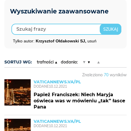
Tylko autor:
Krzysztof Ołdakowski SJ,
usuń
SORTUJ WG:
trafności
dodania:
▼
▲
Znaleziono
70
wyników
VATICANNEWS.VA/PL
DODANE
10.12.2021
Papież Franciszek: Niech Maryja
oświeca was w mówieniu „tak” łasce
Pana
VATICANNEWS.VA/PL
DODANE
10.12.2021