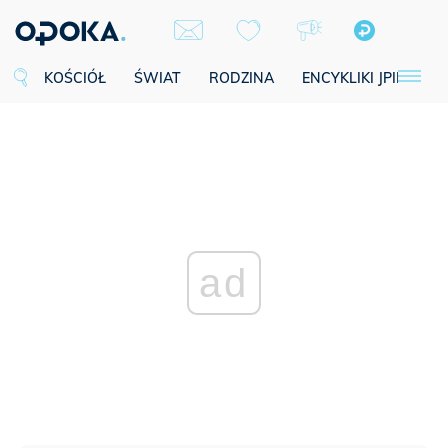
KOŚCIÓŁ
ŚWIAT
RODZINA
ENCYKLIKI JPII
SE
ad