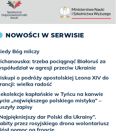
NOWOŚCI W SERWISIE
iedy Bóg milczy
ichanouska: trzeba pociągnąć Białoruś za
spółudział w agresji przeciw Ukrainie
iskupi o podróży apostolskiej Leona XIV do
rancji: wielka radość
ekolekcje kapłańskie w Tyńcu na kanwie
ycia „największego polskiego mistyka” –
uszyły zapisy
Najpiękniejszy dar Polski dla Ukrainy”.
abity przez rosyjskiego drona wolontariusz
iósł pomoc na froncie