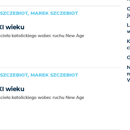
O
SZCZEBIOT, MAREK SZCZEBIOT
J
L
XI wieku
w
ścioła katolickiego wobec ruchu New Age
K
c
O
N
m
SZCZEBIOT, MAREK SZCZEBIOT
W
XI wieku
ścioła katolickiego wobec ruchu New Age