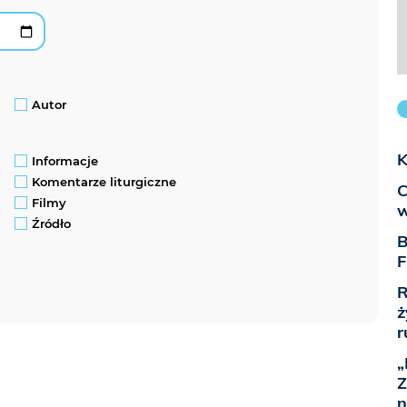
Autor
K
Informacje
Komentarze liturgiczne
C
Filmy
w
Źródło
B
F
R
ż
r
„
Z
n