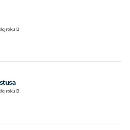
kłą roku B
stusa
kłą roku B