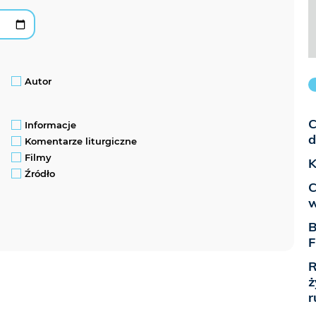
Autor
C
Informacje
d
Komentarze liturgiczne
Filmy
K
Źródło
C
w
B
F
R
ż
r