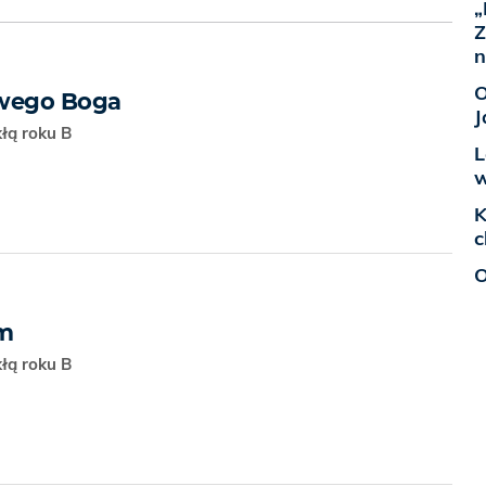
„
Z
n
O
twego Boga
J
kłą roku B
L
w
K
c
O
em
kłą roku B