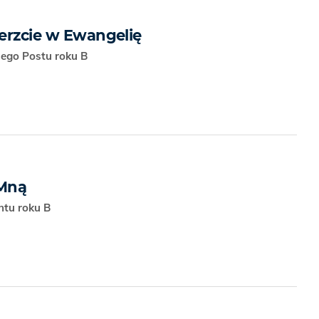
ierzcie w Ewangelię
kiego Postu roku B
 Mną
ntu roku B