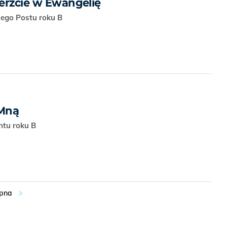
ierzcie w Ewangelię
kiego Postu roku B
 Mną
ntu roku B