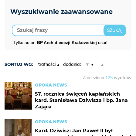
Tylko autor:
BP Archidiecezji Krakowskiej
usuń
SORTUJ WG:
trafności
dodania:
▼
▲
Znaleziono
175
wyników
OPOKA NEWS
57. rocznica święceń kapłańskich
kard. Stanisława Dziwisza i bp. Jana
Zająca
OPOKA NEWS
Kard. Dziwisz: Jan Paweł II był