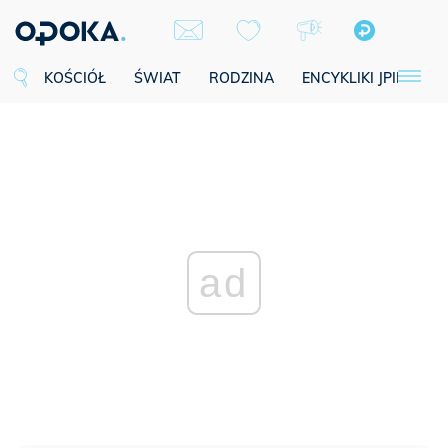
KOŚCIÓŁ
ŚWIAT
RODZINA
ENCYKLIKI JPII
SE
ad