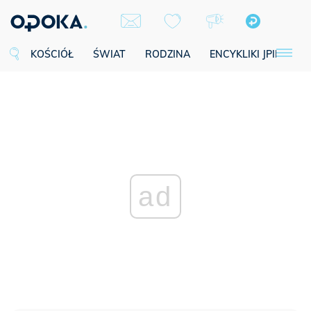
KOŚCIÓŁ
ŚWIAT
RODZINA
ENCYKLIKI JPII
SE
ad