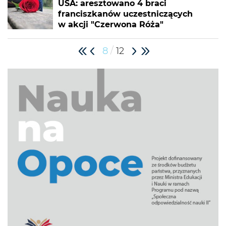
USA: aresztowano 4 braci
franciszkanów uczestniczących
w akcji "Czerwona Róża"
/
8
12