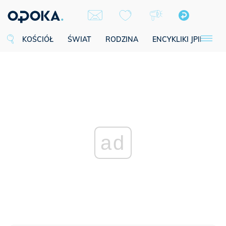
KOŚCIÓŁ
ŚWIAT
RODZINA
ENCYKLIKI JPII
SE
ad