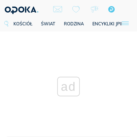
KOŚCIÓŁ
ŚWIAT
RODZINA
ENCYKLIKI JPII
SE
ad