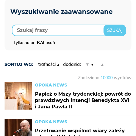
Tylko autor:
KAI
usuń
SORTUJ WG:
trafności
dodania:
▼
▲
Znaleziono
10000
wyników
OPOKA NEWS
Papież o Mszy trydenckiej: powrót do
prawdziwych intencji Benedykta XVI
i Jana Pawła II
OPOKA NEWS
Przetrwanie wspólnot wiary zależy