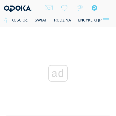
KOŚCIÓŁ
ŚWIAT
RODZINA
ENCYKLIKI JPII
SE
ad