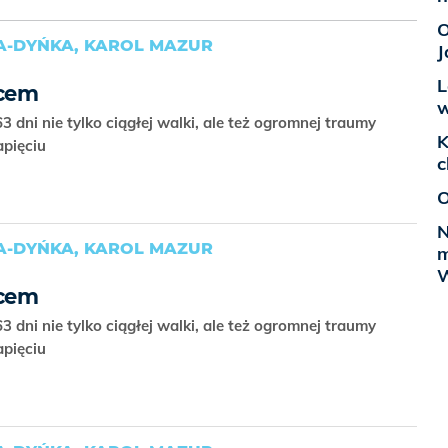
O
-DYŃKA, KAROL MAZUR
J
L
ńcem
w
dni nie tylko ciągłej walki, ale też ogromnej traumy
K
napięciu
c
O
N
-DYŃKA, KAROL MAZUR
m
W
ńcem
dni nie tylko ciągłej walki, ale też ogromnej traumy
napięciu