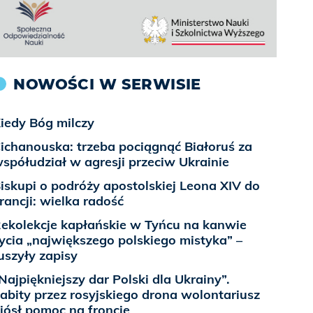
NOWOŚCI W SERWISIE
iedy Bóg milczy
ichanouska: trzeba pociągnąć Białoruś za
spółudział w agresji przeciw Ukrainie
iskupi o podróży apostolskiej Leona XIV do
rancji: wielka radość
ekolekcje kapłańskie w Tyńcu na kanwie
ycia „największego polskiego mistyka” –
uszyły zapisy
Najpiękniejszy dar Polski dla Ukrainy”.
abity przez rosyjskiego drona wolontariusz
iósł pomoc na froncie