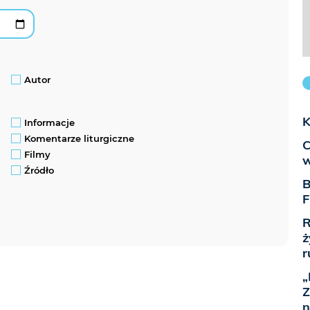
Autor
K
Informacje
Komentarze liturgiczne
C
Filmy
w
Źródło
B
F
R
ż
r
„
Z
n