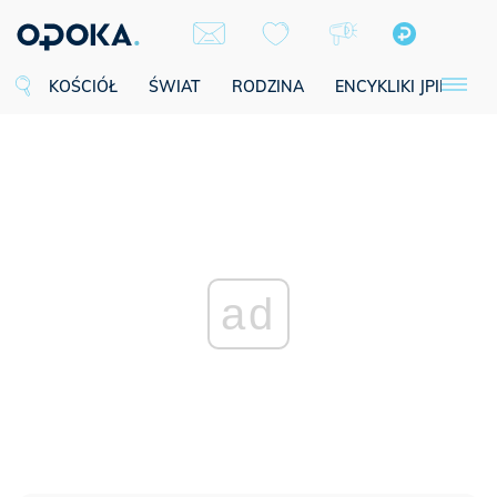
KOŚCIÓŁ
ŚWIAT
RODZINA
ENCYKLIKI JPII
SE
ad