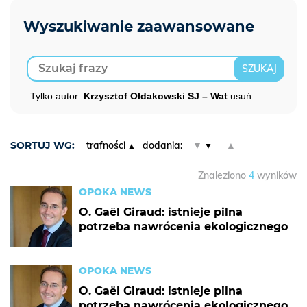
Tylko autor:
Krzysztof Ołdakowski SJ – Wat
usuń
SORTUJ WG:
trafności
dodania:
▼
▲
Znaleziono
4
wyników
OPOKA NEWS
O. Gaël Giraud: istnieje pilna
potrzeba nawrócenia ekologicznego
OPOKA NEWS
O. Gaël Giraud: istnieje pilna
potrzeba nawrócenia ekologicznego