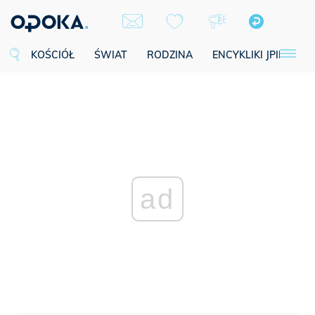
KOŚCIÓŁ
ŚWIAT
RODZINA
ENCYKLIKI JPII
SE
ad