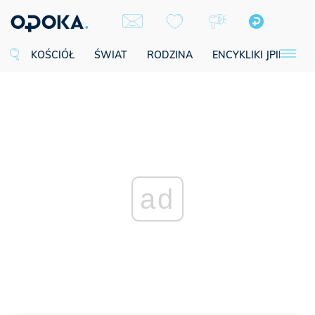
KOŚCIÓŁ
ŚWIAT
RODZINA
ENCYKLIKI JPII
SE
ad