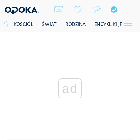
KOŚCIÓŁ
ŚWIAT
RODZINA
ENCYKLIKI JPII
SE
ad