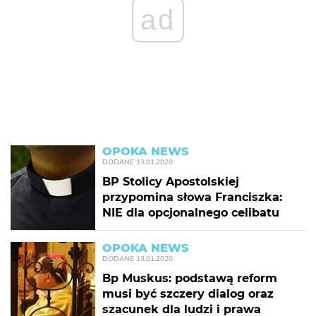
ad
OPOKA NEWS
DODANE
13.01.2020
BP Stolicy Apostolskiej
przypomina słowa Franciszka:
NIE dla opcjonalnego celibatu
OPOKA NEWS
DODANE
13.01.2020
Bp Muskus: podstawą reform
musi być szczery dialog oraz
szacunek dla ludzi i prawa