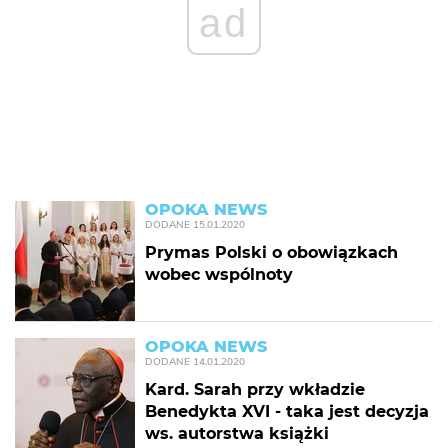
ad
OPOKA NEWS
DODANE
15.01.2020
Prymas Polski o obowiązkach
wobec wspólnoty
OPOKA NEWS
DODANE
14.01.2020
Kard. Sarah przy wkładzie
Benedykta XVI - taka jest decyzja
ws. autorstwa książki