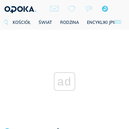
KOŚCIÓŁ
ŚWIAT
RODZINA
ENCYKLIKI JPII
SE
ad