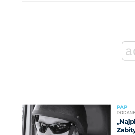
a
PAP
DODAN
„Najp
Zabit