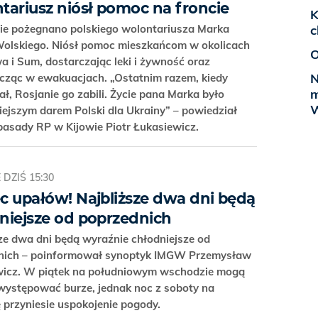
tariusz niósł pomoc na froncie
K
ie pożegnano polskiego wolontariusza Marka
c
olskiego. Niósł pomoc mieszkańcom w okolicach
O
 i Sum, dostarczając leki i żywność oraz
N
icząc w ewakuacjach. „Ostatnim razem, kiedy
m
ał, Rosjanie go zabili. Życie pana Marka było
W
iejszym darem Polski dla Ukrainy” – powiedział
basady RP w Kijowie Piotr Łukasiewicz.
E
DZIŚ 15:30
c upałów! Najbliższe dwa dni będą
niejsze od poprzednich
ze dwa dni będą wyraźnie chłodniejsze od
nich – poinformował synoptyk IMGW Przemysław
icz. W piątek na południowym wschodzie mogą
występować burze, jednak noc z soboty na
ę przyniesie uspokojenie pogody.