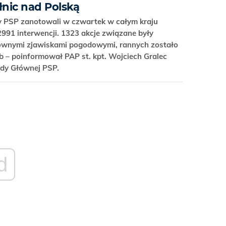
nic nad Polską
y PSP zanotowali w czwartek w całym kraju
2991 interwencji. 1323 akcje związane były
ownymi zjawiskami pogodowymi, rannych zostało
b – poinformował PAP st. kpt. Wojciech Gralec
dy Głównej PSP.
d