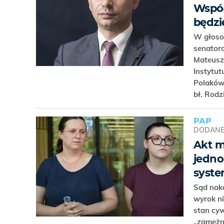
Wspó
będzi
W głoso
senatoro
Mateusz 
Instytu
Polaków
bł. Rod
PAP
DODAN
Akt m
jedno
syst
Sąd naka
wyrok ni
stan cyw
„zamężn