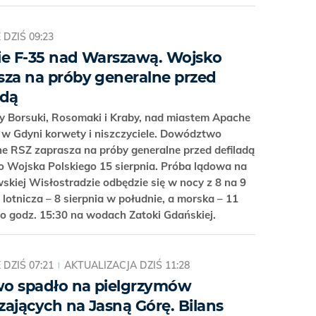
E
DZIŚ 09:23
ie F-35 nad Warszawą. Wojsko
sza na próby generalne przed
adą
y Borsuki, Rosomaki i Kraby, nad miastem Apache
a w Gdyni korwety i niszczyciele. Dowództwo
e RSZ zaprasza na próby generalne przed defiladą
 Wojska Polskiego 15 sierpnia. Próba lądowa na
kiej Wisłostradzie odbędzie się w nocy z 8 na 9
, lotnicza – 8 sierpnia w południe, a morska – 11
 o godz. 15:30 na wodach Zatoki Gdańskiej.
E
DZIŚ 07:21
AKTUALIZACJA
DZIŚ 11:28
o spadło na pielgrzymów
zających na Jasną Górę. Bilans