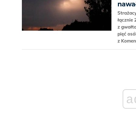
nawał
Strażac
łącznie 
z gwałt
pięć osó
z Komen
a