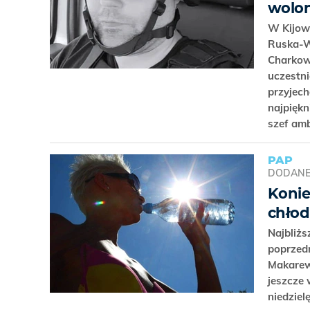
wolon
W Kijow
Ruska-W
Charkowa
uczestn
przyjech
najpiękn
szef am
PAP
DODAN
Konie
chłod
Najbliżs
poprzed
Makarew
jeszcze 
niedziel