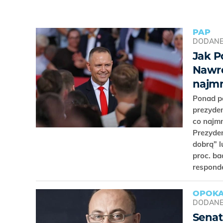
PAP
DODAN
Jak P
Nawro
najmn
Ponad p
prezyde
co najmn
Prezyden
dobrą” 
proc. ba
respond
OPOK
DODAN
Senat