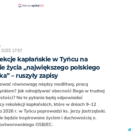
A
E
DZIŚ 17:57
ekcje kapłańskie w Tyńcu na
e życia „największego polskiego
ka” – ruszyły zapisy
hować równowagę między modlitwą, pracą
zynkiem? Jak odnajdywać obecność Boga w trudnej
istości? Na te pytania będą odpowiadać
cy rekolekcji kapłańskich, które w dniach 9–12
a 2026 r. w Tyńcu poprowadzi ks. Jerzy Jastrzębski.
e będzie inspirowane życiem i duchowością o.
Rostworowskiego OSB/EC.