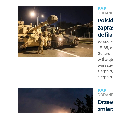
PAP
DODAN
Polsk
zapra
defil
W stolic
i F-35, 
Generaln
w Święto
warszaws
sierpnia
sierpnia
PAP
DODAN
Drzew
zmier