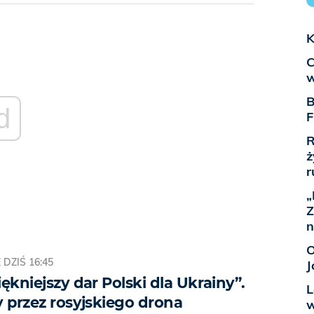
K
C
w
B
d
F
R
ż
r
„
Z
n
O
E
DZIŚ 16:45
J
iękniejszy dar Polski dla Ukrainy”.
L
y przez rosyjskiego drona
w