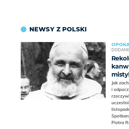
NEWSY Z POLSKI
OPOK
DODAN
Rekol
kanwi
misty
Jak zac
i odpoc
rzeczyw
uczestni
listopad
Spotkani
Piotra 