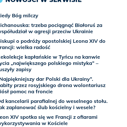
iedy Bóg milczy
ichanouska: trzeba pociągnąć Białoruś za
spółudział w agresji przeciw Ukrainie
iskupi o podróży apostolskiej Leona XIV do
rancji: wielka radość
ekolekcje kapłańskie w Tyńcu na kanwie
ycia „największego polskiego mistyka” –
uszyły zapisy
Najpiękniejszy dar Polski dla Ukrainy”.
abity przez rosyjskiego drona wolontariusz
iósł pomoc na froncie
d kancelarii parafialnej do weselnego stołu.
ak zaplanować ślub kościelny i wesele?
eon XIV spotka się we Francji z ofiarami
ykorzystywania w Kościele