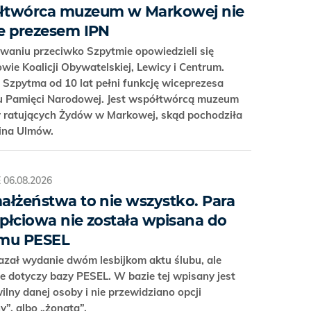
łtwórca muzeum w Markowej nie
e prezesem IPN
waniu przeciwko Szpytmie opowiedzieli się
wie Koalicji Obywatelskiej, Lewicy i Centrum.
Szpytma od 10 lat pełni funkcję wiceprezesa
tu Pamięci Narodowej. Jest współtwórcą muzeum
 ratujących Żydów w Markowej, skąd pochodziła
zina Ulmów.
E
06.08.2026
ałżeństwa to nie wszystko. Para
płciowa nie została wpisana do
emu PESEL
zał wydanie dwóm lesbijkom aktu ślubu, ale
e dotyczy bazy PESEL. W bazie tej wpisany jest
ilny danej osoby i nie przewidziano opcji
y”, albo „żonata”.