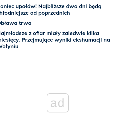
oniec upałów! Najbliższe dwa dni będą
hłodniejsze od poprzednich
bława trwa
ajmłodsze z ofiar miały zaledwie kilka
iesięcy. Przejmujące wyniki ekshumacji na
ołyniu
ad