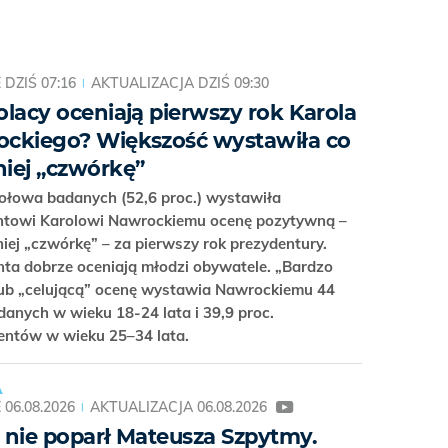
E
DZIŚ 07:16
AKTUALIZACJA
DZIŚ 09:30
olacy oceniają pierwszy rok Karola
ckiego? Większość wystawiła co
iej „czwórkę”
ołowa badanych (52,6 proc.) wystawiła
ntowi Karolowi Nawrockiemu ocenę pozytywną –
iej „czwórkę” – za pierwszy rok prezydentury.
ta dobrze oceniają młodzi obywatele. „Bardzo
lub „celującą” ocenę wystawia Nawrockiemu 44
danych w wieku 18-24 lata i 39,9 proc.
entów w wieku 25–34 lata.
A
E
06.08.2026
AKTUALIZACJA
06.08.2026
 nie poparł Mateusza Szpytmy.