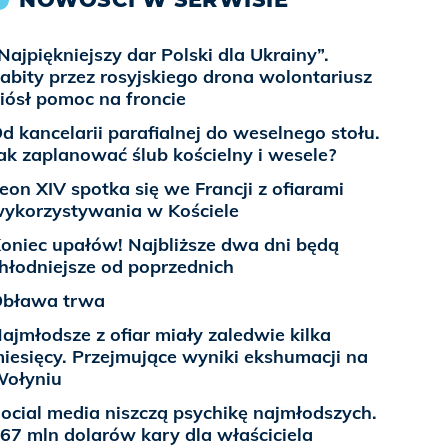
Najpiękniejszy dar Polski dla Ukrainy”.
abity przez rosyjskiego drona wolontariusz
iósł pomoc na froncie
d kancelarii parafialnej do weselnego stołu.
ak zaplanować ślub kościelny i wesele?
eon XIV spotka się we Francji z ofiarami
ykorzystywania w Kościele
oniec upałów! Najbliższe dwa dni będą
hłodniejsze od poprzednich
bława trwa
ajmłodsze z ofiar miały zaledwie kilka
iesięcy. Przejmujące wyniki ekshumacji na
ołyniu
ocial media niszczą psychikę najmłodszych.
67 mln dolarów kary dla właściciela