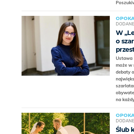
Poszukiw
OPOK
DODAN
W „Le
o sza
przes
Ustawa 
może w r
debaty 
najwięks
szarlat
obywatel
na każdy
OPOK
DODAN
Ślub 