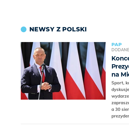
NEWSY Z POLSKI
PAP
DODAN
Konce
Prezy
na Mi
Sport, k
dyskusje
wydarzen
zaprasza
a 30 sie
prezyde