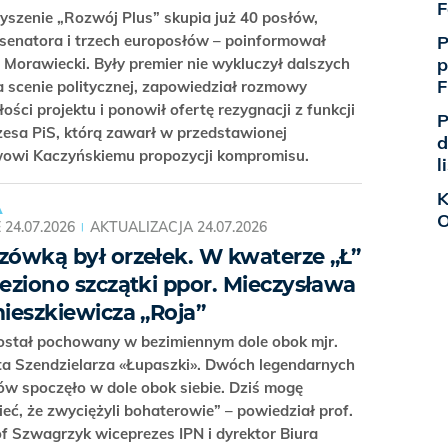
F
szenie „Rozwój Plus” skupia już 40 posłów,
senatora i trzech europosłów – poinformował
P
p
Morawiecki. Były premier nie wykluczył dalszych
F
 scenie politycznej, zapowiedział rozmowy
łości projektu i ponowił ofertę rezygnacji z funkcji
P
esa PiS, którą zawarł w przedstawionej
d
wowi Kaczyńskiemu propozycji kompromisu.
l
K
A
O
E
24.07.2026
AKTUALIZACJA
24.07.2026
ówką był orzełek. W kwaterze „Ł”
eziono szczątki ppor. Mieczysława
ieszkiewicza „Roja”
został pochowany w bezimiennym dole obok mjr.
a Szendzielarza «Łupaszki». Dwóch legendarnych
w spoczęło w dole obok siebie. Dziś mogę
eć, że zwyciężyli bohaterowie” – powiedział prof.
f Szwagrzyk wiceprezes IPN i dyrektor Biura