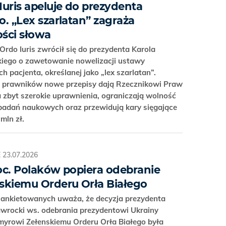
Iuris apeluje do prezydenta
o. „Lex szarlatan” zagraża
ści słowa
 Ordo Iuris zwrócił się do prezydenta Karola
iego o zawetowanie nowelizacji ustawy
h pacjenta, określanej jako „lex szarlatan”.
 prawników nowe przepisy dają Rzecznikowi Praw
 zbyt szerokie uprawnienia, ograniczają wolność
 badań naukowych oraz przewidują kary sięgające
 mln zł.
E
23.07.2026
oc. Polaków popiera odebranie
skiemu Orderu Orła Białego
. ankietowanych uważa, że decyzja prezydenta
awrocki ws. odebrania prezydentowi Ukrainy
yrowi Zełenskiemu Orderu Orła Białego była