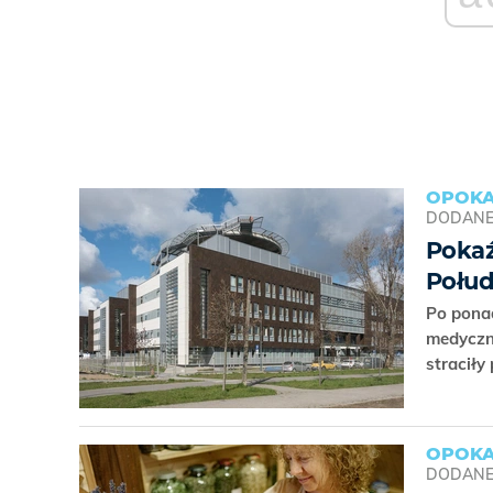
OPOK
DODAN
Pokaź
Połu
Po ponad
medyczn
straciły
OPOK
DODAN