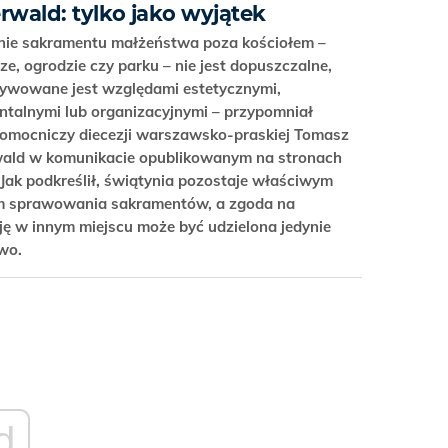
erwald: tylko jako wyjątek
nie sakramentu małżeństwa poza kościołem –
ze, ogrodzie czy parku – nie jest dopuszczalne,
tywowane jest względami estetycznymi,
ntalnymi lub organizacyjnymi – przypomniał
pomocniczy diecezji warszawsko-praskiej Tomasz
wald w komunikacie opublikowanym na stronach
. Jak podkreślił, świątynia pozostaje właściwym
m sprawowania sakramentów, a zgoda na
ję w innym miejscu może być udzielona jedynie
owo.
d