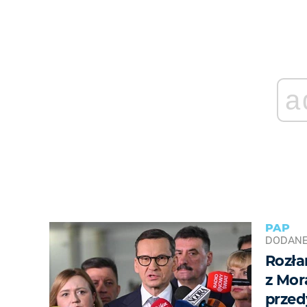
a
PAP
DODAN
Rozła
z Mor
prze