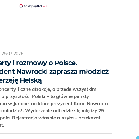
E
25.07.2026
rty i rozmowy o Polsce.
dent Nawrocki zaprasza młodzież
erzeję Helską
oncerty, liczne atrakcje, a przede wszystkim
 o przyszłości Polski – to główne punkty
ia w Juracie, na które prezydent Karol Nawrocki
 młodzież. Wydarzenie odbędzie się między 29
rpnia. Rejestracja właśnie ruszyła – przekazał
nt.