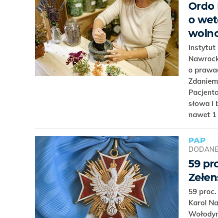
Ordo 
o wet
wolno
Instytut
Nawrock
o prawac
Zdaniem
Pacjenta
słowa i
nawet 1
PAP
DODAN
59 pr
Zełen
59 proc
Karol N
Wołodym