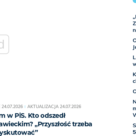
„
Z
n
O
d
J
L
w
K
c
O
N
E
24.07.2026
AKTUALIZACJA
24.07.2026
m
W
m w PiS. Kto odszedł
awieckim? „Przyszłość trzeba
S
5
dyskutować”