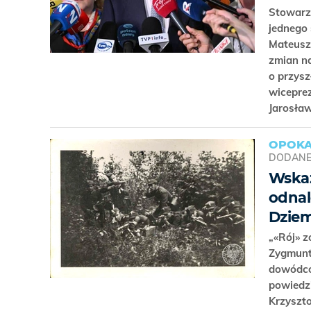
Stowarzy
jednego 
Mateusz 
zmian na
o przysz
wiceprez
Jarosła
OPOK
DODAN
Wskaz
odnal
Dziem
„«Rój» 
Zygmunt
dowódcó
powiedzi
Krzyszto