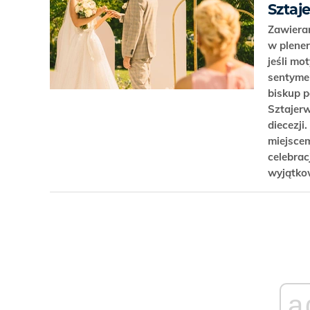
Sztaj
Zawiera
w plener
jeśli mo
sentyme
biskup 
Sztajer
diecezji
miejsce
celebrac
wyjątk
a