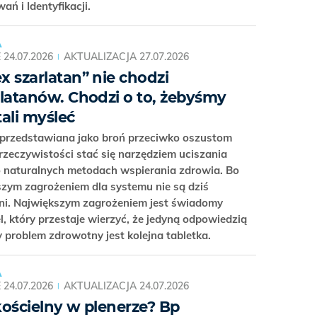
ań i Identyfikacji.
A
E
24.07.2026
AKTUALIZACJA
27.07.2026
x szarlatan” nie chodzi
rlatanów. Chodzi o to, żebyśmy
tali myśleć
przedstawiana jako broń przeciwko oszustom
zeczywistości stać się narzędziem uciszania
o naturalnych metodach wspierania zdrowia. Bo
zym zagrożeniem dla systemu nie są dziś
ani. Największym zagrożeniem jest świadomy
, który przestaje wierzyć, że jedyną odpowiedzią
 problem zdrowotny jest kolejna tabletka.
A
E
24.07.2026
AKTUALIZACJA
24.07.2026
kościelny w plenerze? Bp