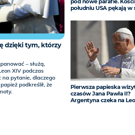
pod nowe parafie. Kości
południu USA pękają w
 dzięki tym, którzy
t panować – służą,
 Leon XIV podczas
 na pytanie, dlaczego
papież podkreślił, że
Pierwsza papieska wizy
noty.
czasów Jana Pawła II?
Argentyna czeka na Leo