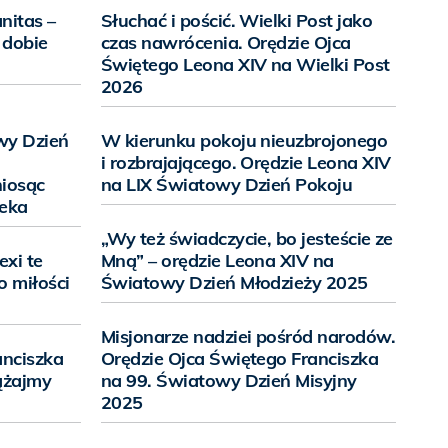
nitas –
Słuchać i pościć. Wielki Post jako
 dobie
czas nawrócenia. Orędzie Ojca
Świętego Leona XIV na Wielki Post
2026
wy Dzień
W kierunku pokoju nieuzbrojonego
i rozbrajającego. Orędzie Leona XIV
niosąc
na LIX Światowy Dzień Pokoju
ieka
„Wy też świadczycie, bo jesteście ze
exi te
Mną” – orędzie Leona XIV na
o miłości
Światowy Dzień Młodzieży 2025
Misjonarze nadziei pośród narodów.
anciszka
Orędzie Ojca Świętego Franciszka
ążajmy
na 99. Światowy Dzień Misyjny
2025