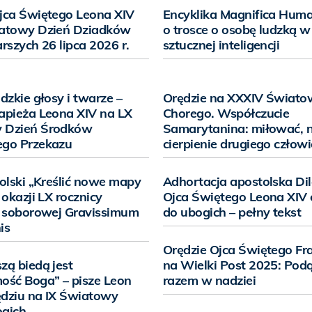
jca Świętego Leona XIV
Encyklika Magnifica Huma
iatowy Dzień Dziadków
o trosce o osobę ludzką w
rszych 26 lipca 2026 r.
sztucznej inteligencji
dzkie głosy i twarze –
Orędzie na XXXIV Świato
apieża Leona XIV na LX
Chorego. Współczucie
 Dzień Środków
Samarytanina: miłować, 
ego Przekazu
cierpienie drugiego człow
tolski „Kreślić nowe mapy
Adhortacja apostolska Dil
 okazji LX rocznicy
Ojca Świętego Leona XIV 
i soborowej Gravissimum
do ubogich – pełny tekst
is
Orędzie Ojca Świętego Fr
zą biedą jest
na Wielki Post 2025: Pod
ość Boga” – pisze Leon
razem w nadziei
dziu na IX Światowy
ogich