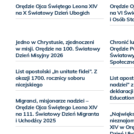
Orędzie Ojca Świętego Leona XIV
Orędzie O
na X Światowy Dzień Ubogich
na VI Św
i Osób Sta
Jedno w Chrystusie, zjednoczeni
Chronić lu
w misji. Orędzie na 100. Światowy
Orędzie P
Dzień Misyjny 2026
Światowy
Społeczn
List apostolski „In unitate fidei”. Z
okazji 1700. rocznicy soboru
List apos
nicejskiego
nadziei” z
deklaracj
Education
Migranci, misjonarze nadziei –
Orędzie Ojca Świętego Leona XIV
na 111. Światowy Dzień Migranta
„Najwięks
i Uchodźcy 2025
nieznajom
XIV w Orę
Dzień Ub