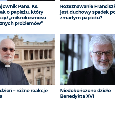
ownik Pana. Ks.
Rozeznawanie Franciszk
ak o papieżu, który
jest duchowy spadek p
czył „mikrokosmosu
zmarłym papieżu?
cznych problemów”
dzień – różne reakcje
Niedokończone dzieło
a
Benedykta XVI