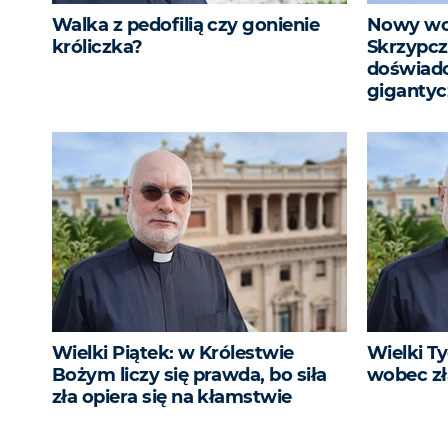
Walka z pedofilią czy gonienie
Nowy woj
króliczka?
Skrzypcz
doświad
giganty
Wielki Piątek: w Królestwie
Wielki Ty
Bożym liczy się prawda, bo siła
wobec zł
zła opiera się na kłamstwie