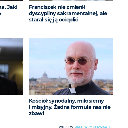
a. Jaki
Franciszek nie zmienił
o
dyscypliny sakramentalnej, ale
starał się ją ocieplić
Kościół synodalny, miłosierny
i misyjny. Żadna formuła nas nie
zbawi
WIĘCEJ W
ARCHIWUM SERWISU
▶