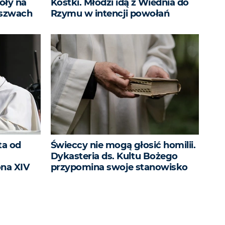
oły na
Kostki. Młodzi idą z Wiednia do
 szwach
Rzymu w intencji powołań
ta od
Świeccy nie mogą głosić homilii.
Dykasteria ds. Kultu Bożego
na XIV
przypomina swoje stanowisko