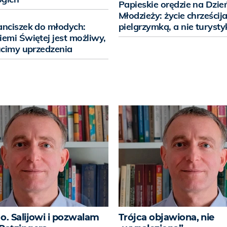
Papieskie orędzie na Dzie
Młodzieży: życie chrześcija
anciszek do młodych:
pielgrzymką, a nie turysty
iemi Świętej jest możliwy,
zucimy uprzedzenia
o. Salijowi i pozwalam
Trójca objawiona, nie