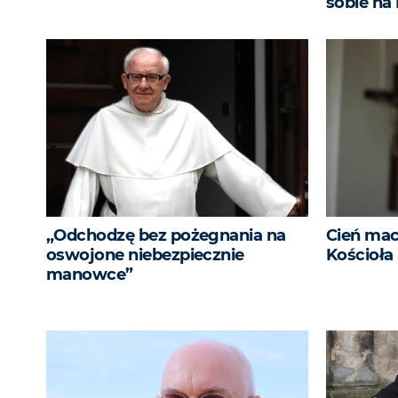
sobie na
„Odchodzę bez pożegnania na
Cień mac
oswojone niebezpiecznie
Kościoła
manowce”