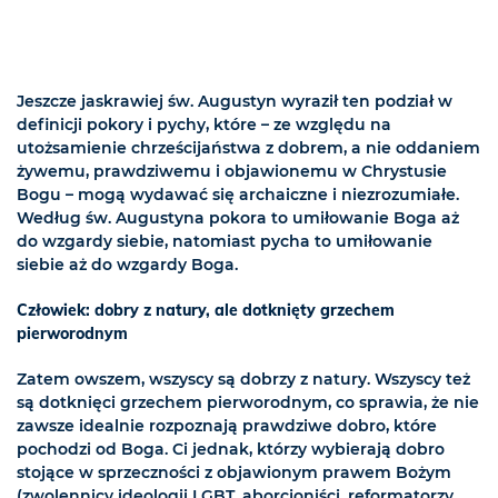
Jeszcze jaskrawiej św. Augustyn wyraził ten podział w
definicji pokory i pychy, które – ze względu na
utożsamienie chrześcijaństwa z dobrem, a nie oddaniem
żywemu, prawdziwemu i objawionemu w Chrystusie
Bogu – mogą wydawać się archaiczne i niezrozumiałe.
Według św. Augustyna pokora to umiłowanie Boga aż
do wzgardy siebie, natomiast pycha to umiłowanie
siebie aż do wzgardy Boga.
Człowiek: dobry z natury, ale dotknięty grzechem
pierworodnym
Zatem owszem, wszyscy są dobrzy z natury. Wszyscy też
są dotknięci grzechem pierworodnym, co sprawia, że nie
zawsze idealnie rozpoznają prawdziwe dobro, które
pochodzi od Boga. Ci jednak, którzy wybierają dobro
stojące w sprzeczności z objawionym prawem Bożym
(zwolennicy ideologii LGBT, aborcjoniści, reformatorzy