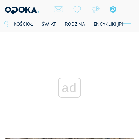
KOŚCIÓŁ
ŚWIAT
RODZINA
ENCYKLIKI JPII
SE
ad