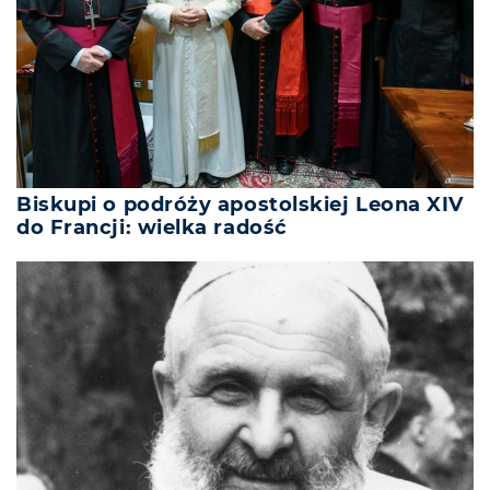
Biskupi o podróży apostolskiej Leona XIV
do Francji: wielka radość