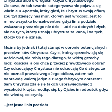
Chrystusa albo o wrogach krzyża Chrystusowego.
Ciekawe, że tak twarde kategoryzowanie pojawia się
właśnie u Apostoła, który głosi, że Chrystus swoją ofiarą
zburzył dzielący nas mur, którym jest wrogość. Jest to
mimo wszystko konsekwentne, gdyż linia podziału
wskazana przez niego nie dzieli ludzi na dobrych i złych,
ale na tych, którzy uznają Chrystusa za Pana, i na tych,
którzy Go nie uznają.
Można by jednak i tutaj stanąć w obronie potencjalnych
przeciwników Chrystusa. Czy ci, którzy sprzeciwiają się
Kościołowi, nie robią tego dlatego, że widzą grzechy
ludzi Kościoła, a oni chcą przecież prawdziwego dobra?
Czy odrzucający Chrystusa nie odrzucają Go dlatego, że
nie poznali prawdziwego Jego oblicza, zatem tak
naprawdę walczą jedynie z Jego fałszywym obrazem?
Sam Chrystus zdaje się takich usprawiedliwiać z
wysokości krzyża, modląc się, by Ojciec im odpuścił, gdyż
nie wiedzą, co czynią.
...jest jasna linia podziału