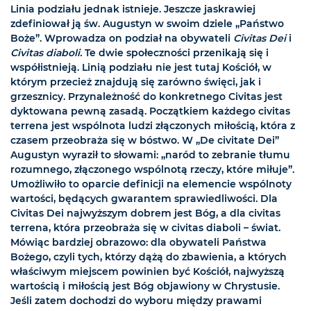
Linia podziału jednak istnieje. Jeszcze jaskrawiej
zdefiniował ją św. Augustyn w swoim dziele „Państwo
Boże”. Wprowadza on podział na obywateli
Civitas Dei
i
Civitas diaboli.
Te dwie społeczności przenikają się i
współistnieją. Linią podziału nie jest tutaj Kościół, w
którym przecież znajdują się zarówno święci, jak i
grzesznicy. Przynależność do konkretnego Civitas jest
dyktowana pewną zasadą. Początkiem każdego civitas
terrena jest wspólnota ludzi złączonych miłością, która z
czasem przeobraża się w bóstwo. W „De civitate Dei”
Augustyn wyraził to słowami: „naród to zebranie tłumu
rozumnego, złączonego wspólnotą rzeczy, które miłuje”.
Umożliwiło to oparcie definicji na elemencie wspólnoty
wartości, będących gwarantem sprawiedliwości. Dla
Civitas Dei najwyższym dobrem jest Bóg, a dla civitas
terrena, która przeobraża się w civitas diaboli – świat.
Mówiąc bardziej obrazowo: dla obywateli Państwa
Bożego, czyli tych, którzy dążą do zbawienia, a których
właściwym miejscem powinien być Kościół, najwyższą
wartością i miłością jest Bóg objawiony w Chrystusie.
Jeśli zatem dochodzi do wyboru między prawami