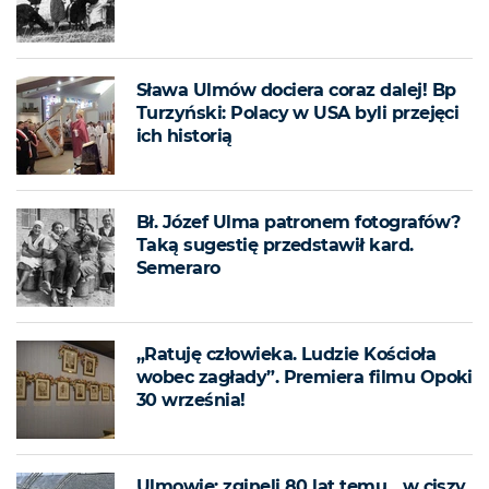
Sława Ulmów dociera coraz dalej! Bp
Turzyński: Polacy w USA byli przejęci
ich historią
Bł. Józef Ulma patronem fotografów?
Taką sugestię przedstawił kard.
Semeraro
„Ratuję człowieka. Ludzie Kościoła
wobec zagłady”. Premiera filmu Opoki
30 września!
Ulmowie: zginęli 80 lat temu, „w ciszy