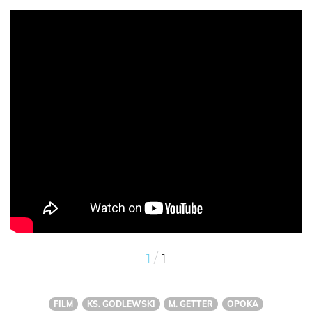
/
1
1
FILM
KS. GODLEWSKI
M. GETTER
OPOKA