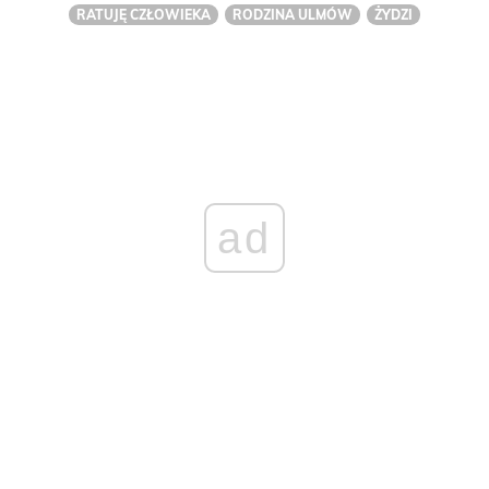
RATUJĘ CZŁOWIEKA
RODZINA ULMÓW
ŻYDZI
ad