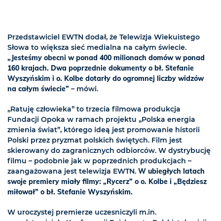
Przedstawiciel EWTN dodał, że Telewizja Wiekuistego
Słowa to większa sieć medialna na całym świecie.
„Jesteśmy obecni w ponad 400 milionach domów w ponad
160 krajach. Dwa poprzednie dokumenty o bł. Stefanie
Wyszyńskim i o. Kolbe dotarły do ogromnej liczby widzów
na całym świecie”
– mówi.
„Ratuję człowieka” to trzecia filmowa produkcja
Fundacji Opoka w ramach projektu „Polska energia
zmienia świat”, którego ideą jest promowanie historii
Polski przez pryzmat polskich świętych. Film jest
skierowany do zagranicznych odbiorców. W dystrybucję
filmu – podobnie jak w poprzednich produkcjach –
zaangażowana jest telewizja EWTN.
W ubiegłych latach
swoje premiery miały filmy: „Rycerz” o o. Kolbe i „Będziesz
miłował” o bł. Stefanie Wyszyńskim.
W uroczystej premierze uczesniczyli m.in.