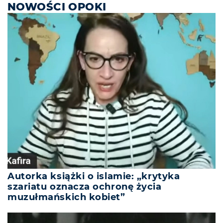
NOWOŚCI OPOKI
Autorka książki o islamie: „krytyka
szariatu oznacza ochronę życia
muzułmańskich kobiet”