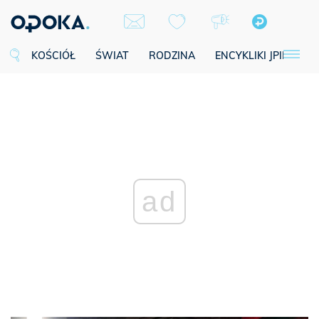
KOŚCIÓŁ
ŚWIAT
RODZINA
ENCYKLIKI JPII
SE
ad