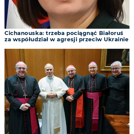
Cichanouska: trzeba pociągnąć Białoruś
za współudział w agresji przeciw Ukrainie