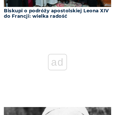
Biskupi o podróży apostolskiej Leona XIV
do Francji: wielka radość
ad