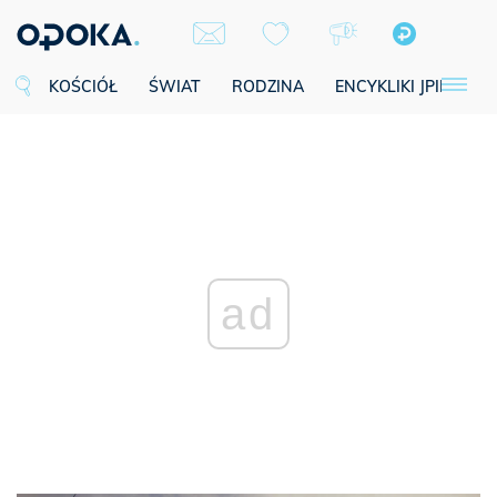
KOŚCIÓŁ
ŚWIAT
RODZINA
ENCYKLIKI JPII
SE
ad