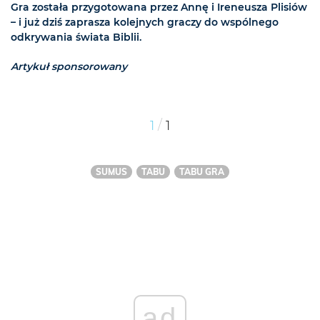
Gra została przygotowana przez Annę i Ireneusza Plisiów
– i już dziś zaprasza kolejnych graczy do wspólnego
odkrywania świata Biblii.
Artykuł sponsorowany
/
1
1
SUMUS
TABU
TABU GRA
ad