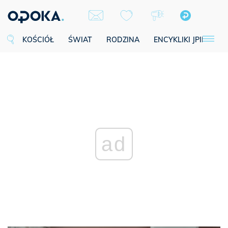
KOŚCIÓŁ
ŚWIAT
RODZINA
ENCYKLIKI JPII
SE
ad