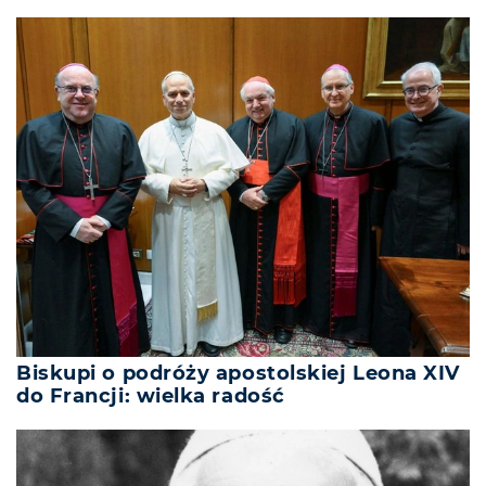
Biskupi o podróży apostolskiej Leona XIV
do Francji: wielka radość