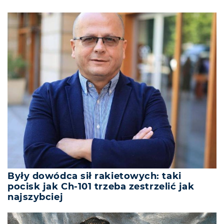
Były dowódca sił rakietowych: taki
pocisk jak Ch-101 trzeba zestrzelić jak
najszybciej