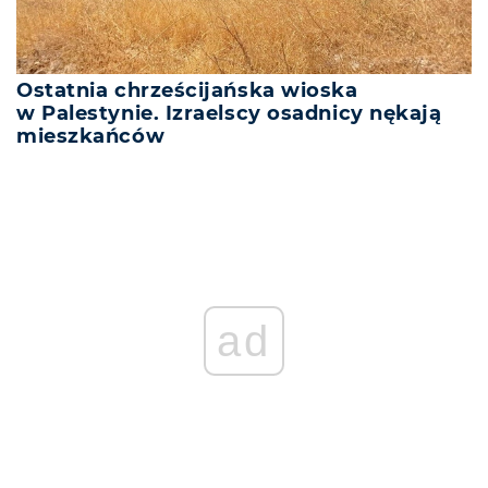
Ostatnia chrześcijańska wioska
w Palestynie. Izraelscy osadnicy nękają
mieszkańców
ad