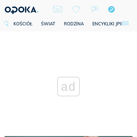
KOŚCIÓŁ
ŚWIAT
RODZINA
ENCYKLIKI JPII
SE
ad