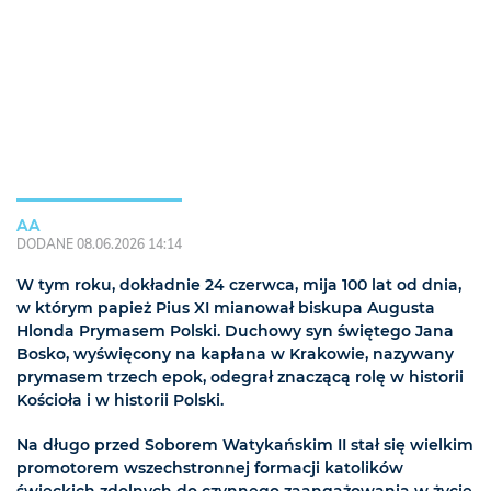
AA
DODANE 08.06.2026 14:14
W tym roku, dokładnie 24 czerwca, mija 100 lat od dnia,
w którym papież Pius XI mianował biskupa Augusta
Hlonda Prymasem Polski. Duchowy syn świętego Jana
Bosko, wyświęcony na kapłana w Krakowie, nazywany
prymasem trzech epok, odegrał znaczącą rolę w historii
Kościoła i w historii Polski.
Na długo przed Soborem Watykańskim II stał się wielkim
promotorem wszechstronnej formacji katolików
świeckich zdolnych do czynnego zaangażowania w życie