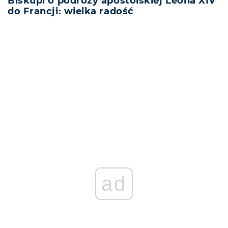
Biskupi o podróży apostolskiej Leona XIV
do Francji: wielka radość
REKLAMA