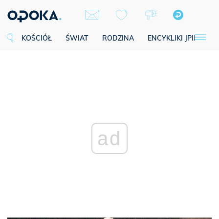
KOŚCIÓŁ
ŚWIAT
RODZINA
ENCYKLIKI JPII
SE
ad