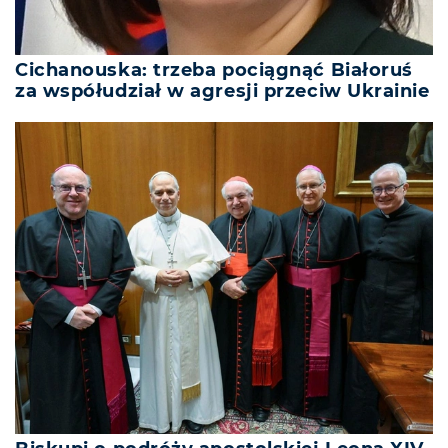
Cichanouska: trzeba pociągnąć Białoruś
za współudział w agresji przeciw Ukrainie