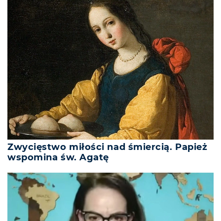
Zwycięstwo miłości nad śmiercią. Papież
wspomina św. Agatę