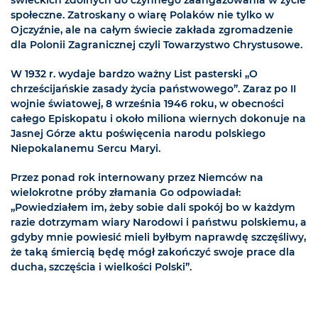
społeczne. Zatroskany o wiarę Polaków nie tylko w
Ojczyźnie, ale na całym świecie zakłada zgromadzenie
dla Polonii Zagranicznej czyli Towarzystwo Chrystusowe.
W 1932 r. wydaje bardzo ważny List pasterski „O
chrześcijańskie zasady życia państwowego”. Zaraz po II
wojnie światowej, 8 września 1946 roku, w obecności
całego Episkopatu i około miliona wiernych dokonuje na
Jasnej Górze aktu poświęcenia narodu polskiego
Niepokalanemu Sercu Maryi.
Przez ponad rok internowany przez Niemców na
wielokrotne próby złamania Go odpowiadał:
„Powiedziałem im, żeby sobie dali spokój bo w każdym
razie dotrzymam wiary Narodowi i państwu polskiemu, a
gdyby mnie powiesić mieli byłbym naprawdę szczęśliwy,
że taką śmiercią będę mógł zakończyć swoje prace dla
ducha, szczęścia i wielkości Polski”.