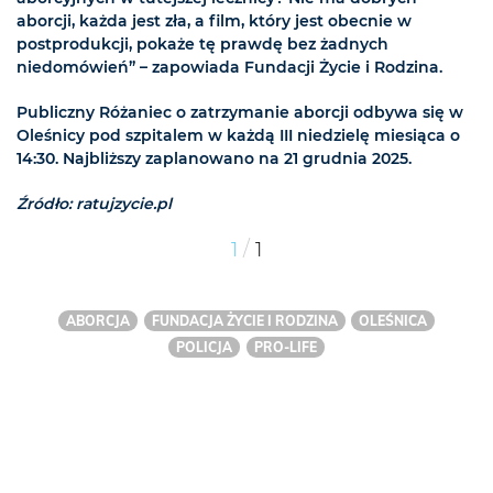
aborcji, każda jest zła, a film, który jest obecnie w
postprodukcji, pokaże tę prawdę bez żadnych
niedomówień” – zapowiada Fundacji Życie i Rodzina.
Publiczny Różaniec o zatrzymanie aborcji odbywa się w
Oleśnicy pod szpitalem w każdą III niedzielę miesiąca o
14:30. Najbliższy zaplanowano na 21 grudnia 2025.
Źródło: ratujzycie.pl
/
1
1
ABORCJA
FUNDACJA ŻYCIE I RODZINA
OLEŚNICA
POLICJA
PRO-LIFE