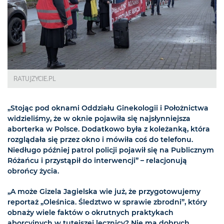
RATUJZYCIE.PL
„Stojąc pod oknami Oddziału Ginekologii i Położnictwa
widzieliśmy, że w oknie pojawiła się najsłynniejsza
aborterka w Polsce. Dodatkowo była z koleżanką, która
rozglądała się przez okno i mówiła coś do telefonu.
Niedługo później patrol policji pojawił się na Publicznym
Różańcu i przystąpił do interwencji” – relacjonują
obrońcy życia.
„A może Gizela Jagielska wie już, że przygotowujemy
reportaż „Oleśnica. Śledztwo w sprawie zbrodni”, który
obnaży wiele faktów o okrutnych praktykach
aborcyjnych w tutejszej lecznicy? Nie ma dobrych