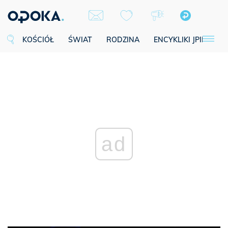
KOŚCIÓŁ
ŚWIAT
RODZINA
ENCYKLIKI JPII
SE
ad