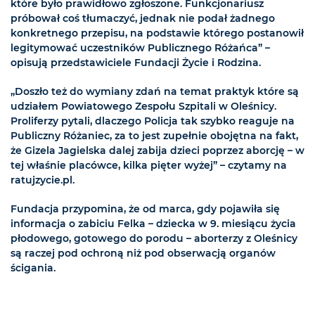
które było prawidłowo zgłoszone. Funkcjonariusz
próbował coś tłumaczyć, jednak nie podał żadnego
konkretnego przepisu, na podstawie którego postanowił
legitymować uczestników Publicznego Różańca” –
opisują przedstawiciele Fundacji Życie i Rodzina.
„Doszło też do wymiany zdań na temat praktyk które są
udziałem Powiatowego Zespołu Szpitali w Oleśnicy.
Proliferzy pytali, dlaczego Policja tak szybko reaguje na
Publiczny Różaniec, za to jest zupełnie obojętna na fakt,
że Gizela Jagielska dalej zabija dzieci poprzez aborcję – w
tej właśnie placówce, kilka pięter wyżej” – czytamy na
ratujzycie.pl.
Fundacja przypomina, że od marca, gdy pojawiła się
informacja o zabiciu Felka – dziecka w 9. miesiącu życia
płodowego, gotowego do porodu – aborterzy z Oleśnicy
są raczej pod ochroną niż pod obserwacją organów
ścigania.