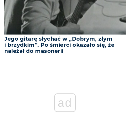
Jego gitarę słychać w „Dobrym, złym
i brzydkim”. Po śmierci okazało się, że
należał do masonerii
ad