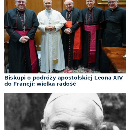
Biskupi o podróży apostolskiej Leona XIV
do Francji: wielka radość