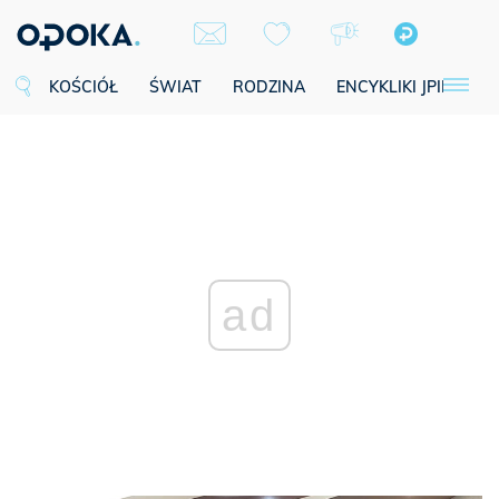
KOŚCIÓŁ
ŚWIAT
RODZINA
ENCYKLIKI JPII
SE
ad