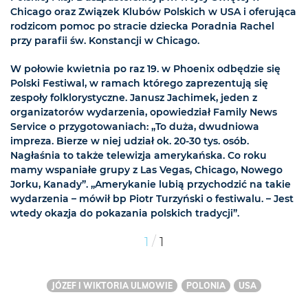
Chicago oraz Związek Klubów Polskich w USA i oferująca
rodzicom pomoc po stracie dziecka Poradnia Rachel
przy parafii św. Konstancji w Chicago.
W połowie kwietnia po raz 19. w Phoenix odbędzie się
Polski Festiwal, w ramach którego zaprezentują się
zespoły folklorystyczne. Janusz Jachimek, jeden z
organizatorów wydarzenia, opowiedział Family News
Service o przygotowaniach: „To duża, dwudniowa
impreza. Bierze w niej udział ok. 20-30 tys. osób.
Nagłaśnia to także telewizja amerykańska. Co roku
mamy wspaniałe grupy z Las Vegas, Chicago, Nowego
Jorku, Kanady”. „Amerykanie lubią przychodzić na takie
wydarzenia – mówił bp Piotr Turzyński o festiwalu. – Jest
wtedy okazja do pokazania polskich tradycji”.
/
1
1
JÓZEF I WIKTORIA ULMOWIE
POLONIA
USA