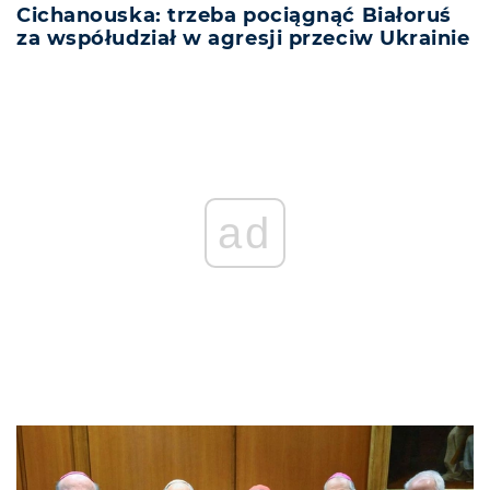
Cichanouska: trzeba pociągnąć Białoruś
za współudział w agresji przeciw Ukrainie
ad