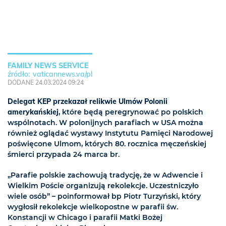
FAMILY NEWS SERVICE
vaticannews.va/pl
DODANE 24.03.2024 09:24
Delegat KEP przekazał relikwie Ulmów Polonii
amerykańskiej
, które będą peregrynować po polskich
wspólnotach. W polonijnych parafiach w USA można
również oglądać wystawy Instytutu Pamięci Narodowej
poświęcone Ulmom, których 80. rocznica męczeńskiej
śmierci przypada 24 marca br.
„Parafie polskie zachowują tradycję, że w Adwencie i
Wielkim Poście organizują rekolekcje. Uczestniczyło
wiele osób” – poinformował bp Piotr Turzyński, który
wygłosił rekolekcje wielkopostne w parafii św.
Konstancji w Chicago i parafii Matki Bożej