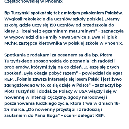
Częstochowskiej w Phoenix.
Bp Turzyński spotkał się też z młodym pokoleniem Polaków
.
Wygłosił rekolekcje dla uczniów szkoły polskiej. „Mamy
szkołę, gdzie uczy się 150 uczniów od przedszkola do
klasy 3. licealnej z egzaminem maturalnym” – zaznaczyła
w wypowiedzi dla Family News Service s. Ewa Filipiuk
MChR, zastępca kierownika w polskiej szkole w Phoenix.
Spotkania z rodakami za oceanem są dla bp. Piotra
Turzyńskiego sposobnością do poznania ich radości i
problemów, którymi żyją na co dzień. „Cieszę się z tych
spotkań. Była okazja pobyć razem” – powiedział delegat
KEP.
„Polonia zawsze interesuje się losem Polski i jest żywo
zaangażowana w to, co się dzieje w Polsce”
– zaznaczył bp
Piotr Turzyński i dodał, że Polacy w USA włączyli się w
nowennę w intencji Ojczyzny, zgody narodowej i
poszanowania ludzkiego życia, która trwa w dniach 16-
24 marca. „Do nowenny przystąpili z radością i
zaufaniem do Pana Boga” – ocenił delegat KEP.