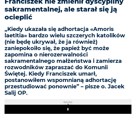
Franciszek nie zmienił dyscypliny
sakramentalnej, ale starał się ją
ocieplić
„Kiedy ukazała się adhortacja «Amoris
laetitia» bardzo wielu szczerych katolików
(nie będę ukrywał, że ja również)
zaniepokoiło się, że papież być może
zapomina o nierozerwalności
sakramentalnego małżeństwa i zamierza
rozwodników zapraszać do Komunii
Świętej. Kiedy Franciszek umarł,
postanowiłem wspomnianą adhortację
przestudiować ponownie” – pisze o. Jacek
Salij OP.
REKLAMA
Play