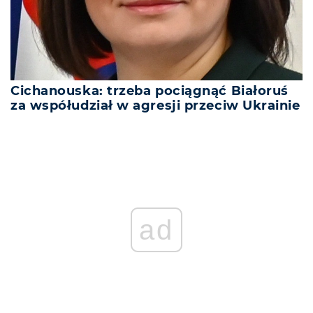
Cichanouska: trzeba pociągnąć Białoruś
za współudział w agresji przeciw Ukrainie
ad