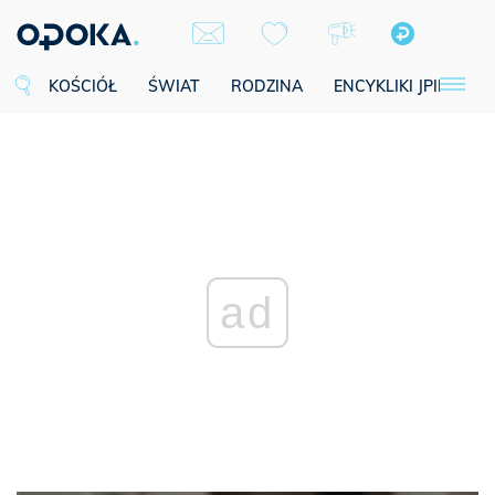
KOŚCIÓŁ
ŚWIAT
RODZINA
ENCYKLIKI JPII
SE
ad