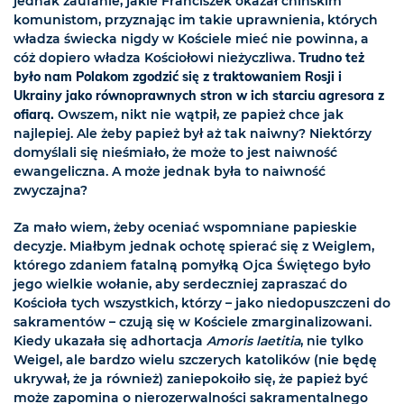
jednak zaufanie, jakie Franciszek okazał chińskim
komunistom, przyznając im takie uprawnienia, których
władza świecka nigdy w Kościele mieć nie powinna, a
cóż dopiero władza Kościołowi nieżyczliwa.
Trudno też
było nam Polakom zgodzić się z traktowaniem Rosji i
Ukrainy jako równoprawnych stron w ich starciu agresora z
ofiarą.
Owszem, nikt nie wątpił, ze papież chce jak
najlepiej. Ale żeby papież był aż tak naiwny? Niektórzy
domyślali się nieśmiało, że może to jest naiwność
ewangeliczna. A może jednak była to naiwność
zwyczajna?
Za mało wiem, żeby oceniać wspomniane papieskie
decyzje. Miałbym jednak ochotę spierać się z Weiglem,
którego zdaniem fatalną pomyłką Ojca Świętego było
jego wielkie wołanie, aby serdeczniej zapraszać do
Kościoła tych wszystkich, którzy – jako niedopuszczeni do
sakramentów – czują się w Kościele zmarginalizowani.
Kiedy ukazała się adhortacja
Amoris laetitia
, nie tylko
Weigel, ale bardzo wielu szczerych katolików (nie będę
ukrywał, że ja również) zaniepokoiło się, że papież być
może zapomina o nierozerwalności sakramentalnego