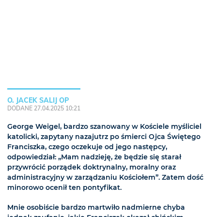
O. JACEK SALIJ OP
DODANE 27.04.2025 10:21
George Weigel, bardzo szanowany w Kościele myśliciel
katolicki, zapytany nazajutrz po śmierci Ojca Świętego
Franciszka, czego oczekuje od jego następcy,
odpowiedział: „Mam nadzieję, że będzie się starał
przywrócić porządek doktrynalny, moralny oraz
administracyjny w zarządzaniu Kościołem”. Zatem dość
minorowo ocenił ten pontyfikat.
Mnie osobiście bardzo martwiło nadmierne chyba