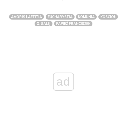
AMORIS LAETITIA
EUCHARYSTIA
KOMUNIA
KOŚCIÓŁ
O. SALIJ
PAPIEŻ FRANCISZEK
ad