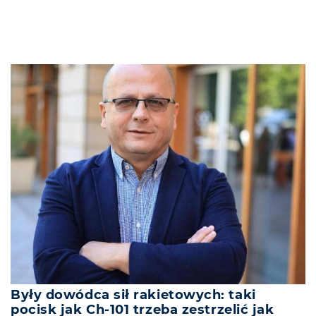
Były dowódca sił rakietowych: taki
pocisk jak Ch-101 trzeba zestrzelić jak