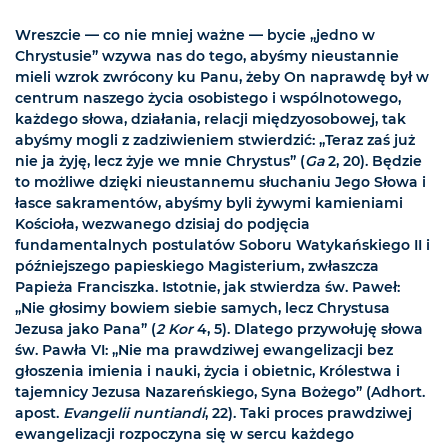
Wreszcie — co nie mniej ważne — bycie „jedno w
Chrystusie” wzywa nas do tego, abyśmy nieustannie
mieli wzrok zwrócony ku Panu, żeby On naprawdę był w
centrum naszego życia osobistego i wspólnotowego,
każdego słowa, działania, relacji międzyosobowej, tak
abyśmy mogli z zadziwieniem stwierdzić: „Teraz zaś już
nie ja żyję, lecz żyje we mnie Chrystus” (
Ga
2, 20). Będzie
to możliwe dzięki nieustannemu słuchaniu Jego Słowa i
łasce sakramentów, abyśmy byli żywymi kamieniami
Kościoła, wezwanego dzisiaj do podjęcia
fundamentalnych postulatów Soboru Watykańskiego II i
późniejszego papieskiego Magisterium, zwłaszcza
Papieża Franciszka. Istotnie, jak stwierdza św. Paweł:
„Nie głosimy bowiem siebie samych, lecz Chrystusa
Jezusa jako Pana” (
2 Kor
4, 5). Dlatego przywołuję słowa
św. Pawła VI: „Nie ma prawdziwej ewangelizacji bez
głoszenia imienia i nauki, życia i obietnic, Królestwa i
tajemnicy Jezusa Nazareńskiego, Syna Bożego” (Adhort.
apost.
Evangelii nuntiandi
, 22). Taki proces prawdziwej
ewangelizacji rozpoczyna się w sercu każdego