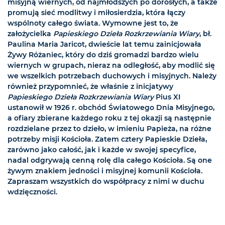
misyjną wiernych, od najmłodszych po dorosłych, a także
promują sieć modlitwy i miłosierdzia, która łączy
wspólnoty całego świata. Wymowne jest to, że
założycielka
Papieskiego Dzieła Rozkrzewiania Wiary
, bł.
Paulina Maria Jaricot, dwieście lat temu zainicjowała
Żywy Różaniec, który do dziś gromadzi bardzo wielu
wiernych w grupach, nieraz na odległość, aby modlić się
we wszelkich potrzebach duchowych i misyjnych. Należy
również przypomnieć, że właśnie z inicjatywy
Papieskiego Dzieła Rozkrzewiania Wiary
Pius XI
ustanowił w 1926 r. obchód Światowego Dnia Misyjnego,
a ofiary zbierane każdego roku z tej okazji są następnie
rozdzielane przez to dzieło, w imieniu Papieża, na różne
potrzeby misji Kościoła. Zatem cztery Papieskie Dzieła,
zarówno jako całość, jak i każde w swojej specyfice,
nadal odgrywają cenną rolę dla całego Kościoła. Są one
żywym znakiem jedności i misyjnej komunii Kościoła.
Zapraszam wszystkich do współpracy z nimi w duchu
wdzięczności.