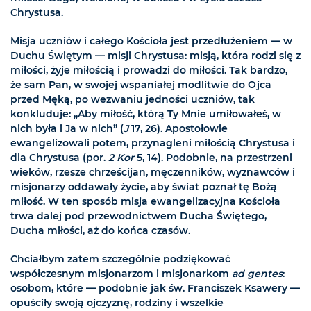
Chrystusa.
Misja uczniów i całego Kościoła jest przedłużeniem — w
Duchu Świętym — misji Chrystusa: misją, która rodzi się z
miłości, żyje miłością i prowadzi do miłości. Tak bardzo,
że sam Pan, w swojej wspaniałej modlitwie do Ojca
przed Męką, po wezwaniu jedności uczniów, tak
konkluduje: „Aby miłość, którą Ty Mnie umiłowałeś, w
nich była i Ja w nich” (
J
17, 26). Apostołowie
ewangelizowali potem, przynagleni miłością Chrystusa i
dla Chrystusa (por.
2 Kor
5, 14). Podobnie, na przestrzeni
wieków, rzesze chrześcijan, męczenników, wyznawców i
misjonarzy oddawały życie, aby świat poznał tę Bożą
miłość. W ten sposób misja ewangelizacyjna Kościoła
trwa dalej pod przewodnictwem Ducha Świętego,
Ducha miłości, aż do końca czasów.
Chciałbym zatem szczególnie podziękować
współczesnym misjonarzom i misjonarkom
ad gentes
:
osobom, które — podobnie jak św. Franciszek Ksawery —
opuściły swoją ojczyznę, rodziny i wszelkie