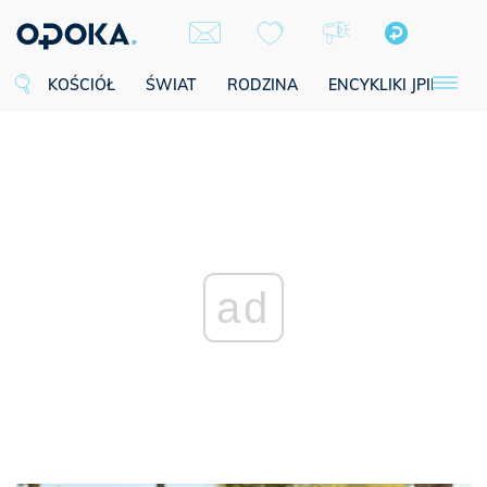
KOŚCIÓŁ
ŚWIAT
RODZINA
ENCYKLIKI JPII
SE
ad