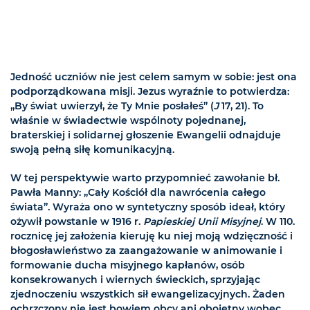
Jedność uczniów nie jest celem samym w sobie: jest ona
podporządkowana misji. Jezus wyraźnie to potwierdza:
„By świat uwierzył, że Ty Mnie posłałeś” (
J
17, 21). To
właśnie w świadectwie wspólnoty pojednanej,
braterskiej i solidarnej głoszenie Ewangelii odnajduje
swoją pełną siłę komunikacyjną.
W tej perspektywie warto przypomnieć zawołanie bł.
Pawła Manny: „Cały Kościół dla nawrócenia całego
świata”. Wyraża ono w syntetyczny sposób ideał, który
ożywił powstanie w 1916 r.
Papieskiej Unii Misyjnej
. W 110.
rocznicę jej założenia kieruję ku niej moją wdzięczność i
błogosławieństwo za zaangażowanie w animowanie i
formowanie ducha misyjnego kapłanów, osób
konsekrowanych i wiernych świeckich, sprzyjając
zjednoczeniu wszystkich sił ewangelizacyjnych. Żaden
ochrzczony nie jest bowiem obcy ani obojętny wobec