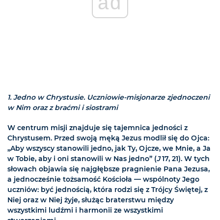
ad
1. Jedno w Chrystusie. Uczniowie-misjonarze zjednoczeni
w Nim oraz z braćmi i siostrami
W centrum misji znajduje się tajemnica jedności z
Chrystusem. Przed swoją męką Jezus modlił się do Ojca:
„Aby wszyscy stanowili jedno, jak Ty, Ojcze, we Mnie, a Ja
w Tobie, aby i oni stanowili w Nas jedno” (
J
17, 21). W tych
słowach objawia się najgłębsze pragnienie Pana Jezusa,
a jednocześnie tożsamość Kościoła — wspólnoty Jego
uczniów: być jednością, która rodzi się z Trójcy Świętej, z
Niej oraz w Niej żyje, służąc braterstwu między
wszystkimi ludźmi i harmonii ze wszystkimi