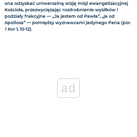
ona odzyskać uniwersalną wizję misji ewangelizacyjnej
Kościoła, przezwyciężając rozdrobnienie wysiłków i
podziały frakcyjne — „Ja jestem od Pawła”, „ja od
Apollosa” — pomiędzy wyznawcami jedynego Pana (por.
1 Kor
1, 10-12).
ad