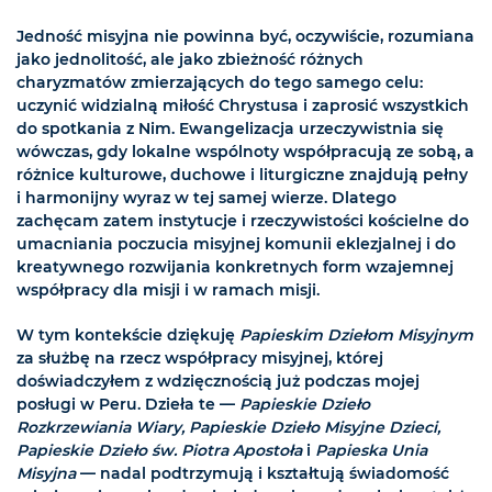
Jedność misyjna nie powinna być, oczywiście, rozumiana
jako jednolitość, ale jako zbieżność różnych
charyzmatów zmierzających do tego samego celu:
uczynić widzialną miłość Chrystusa i zaprosić wszystkich
do spotkania z Nim. Ewangelizacja urzeczywistnia się
wówczas, gdy lokalne wspólnoty współpracują ze sobą, a
różnice kulturowe, duchowe i liturgiczne znajdują pełny
i harmonijny wyraz w tej samej wierze. Dlatego
zachęcam zatem instytucje i rzeczywistości kościelne do
umacniania poczucia misyjnej komunii eklezjalnej i do
kreatywnego rozwijania konkretnych form wzajemnej
współpracy dla misji i w ramach misji.
W tym kontekście dziękuję
Papieskim Dziełom Misyjnym
za służbę na rzecz współpracy misyjnej, której
doświadczyłem z wdzięcznością już podczas mojej
posługi w Peru. Dzieła te —
Papieskie Dzieło
Rozkrzewiania Wiary, Papieskie Dzieło Misyjne Dzieci,
Papieskie Dzieło św. Piotra Apostoła
i
Papieska Unia
Misyjna
— nadal podtrzymują i kształtują świadomość