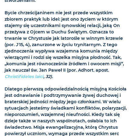
stworzeniami.
Bycie chrześcijaninem nie jest przede wszystkim
zbiorem praktyk lub idei: jest ono życiem w którym
stajemy się uczestnikami synowskiej relacji, jaką On
przeżywa z Ojcem w Duchu Świętym. Oznacza to
trwanie w Chrystusie jak latorośle w winnym krzewie
(por.
J
15, 4), zanurzone w życiu trynitarnym. Z tego
zjednoczenia wypływa wzajemna komunia między
wierzącymi i rodzi się wszelka misyjna płodność. Tak,
„komunia jest równocześnie źródłem i owocem misji”,
jak nauczał św. Jan Paweł II (por. Adhort. apost.
Christifideles laici
, 32).
Dlatego pierwszą odpowiedzialnością misyjną Kościoła
jest odnawianie i podtrzymywanie żywej duchowej i
braterskiej jedności między jego członkami. W wielu
sytuacjach jesteśmy świadkami konfliktów, polaryzacji,
nieporozumień, wzajemnej nieufności. Kiedy tak się
dzieje także w naszych wspólnotach, osłabia to ich
świadectwo. Misja ewangelizacyjna, którą Chrystus
powierzył uczniom, wymaga przede wszystkim serc