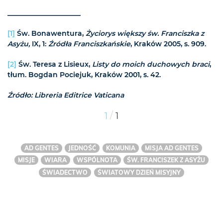
_____________________
[1]
Św. Bonawentura,
Życiorys większy św. Franciszka z
Asyżu,
IX, 1:
Źródła Franciszkańskie
, Kraków 2005, s. 909.
[2]
Św. Teresa z Lisieux,
Listy do moich duchowych braci
,
tłum. Bogdan Pociejuk, Kraków 2001, s. 42.
Źródło: Libreria Editrice Vaticana
/
1
1
AD GENTES
JEDNOŚĆ
KOMUNIA
MISJA AD GENTES
MISJE
WIARA
WSPÓLNOTA
ŚW. FRANCISZEK Z ASYŻU
ŚWIADECTWO
ŚWIATOWY DZIEŃ MISYJNY