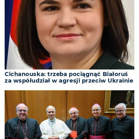
Cichanouska: trzeba pociągnąć Białoruś
za współudział w agresji przeciw Ukrainie