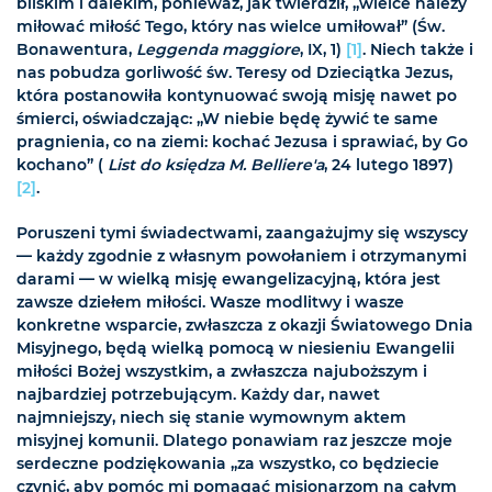
bliskim i dalekim, ponieważ, jak twierdził, „wielce należy
miłować miłość Tego, który nas wielce umiłował” (Św.
Bonawentura,
Leggenda maggiore
, IX, 1)
[1]
. Niech także i
nas pobudza gorliwość św. Teresy od Dzieciątka Jezus,
która postanowiła kontynuować swoją misję nawet po
śmierci, oświadczając: „W niebie będę żywić te same
pragnienia, co na ziemi: kochać Jezusa i sprawiać, by Go
kochano” (
List do księdza M. Belliere'a
, 24 lutego 1897)
[2]
.
Poruszeni tymi świadectwami, zaangażujmy się wszyscy
— każdy zgodnie z własnym powołaniem i otrzymanymi
darami — w wielką misję ewangelizacyjną, która jest
zawsze dziełem miłości. Wasze modlitwy i wasze
konkretne wsparcie, zwłaszcza z okazji Światowego Dnia
Misyjnego, będą wielką pomocą w niesieniu Ewangelii
miłości Bożej wszystkim, a zwłaszcza najuboższym i
najbardziej potrzebującym. Każdy dar, nawet
najmniejszy, niech się stanie wymownym aktem
misyjnej komunii. Dlatego ponawiam raz jeszcze moje
serdeczne podziękowania „za wszystko, co będziecie
czynić, aby pomóc mi pomagać misjonarzom na całym