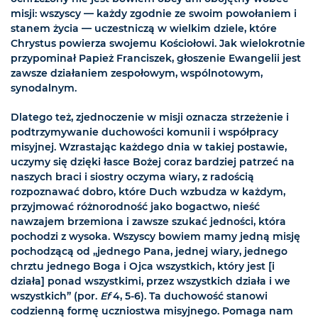
misji: wszyscy — każdy zgodnie ze swoim powołaniem i
stanem życia — uczestniczą w wielkim dziele, które
Chrystus powierza swojemu Kościołowi. Jak wielokrotnie
przypominał Papież Franciszek, głoszenie Ewangelii jest
zawsze działaniem zespołowym, wspólnotowym,
synodalnym.
Dlatego też, zjednoczenie w misji oznacza strzeżenie i
podtrzymywanie duchowości komunii i współpracy
misyjnej. Wzrastając każdego dnia w takiej postawie,
uczymy się dzięki łasce Bożej coraz bardziej patrzeć na
naszych braci i siostry oczyma wiary, z radością
rozpoznawać dobro, które Duch wzbudza w każdym,
przyjmować różnorodność jako bogactwo, nieść
nawzajem brzemiona i zawsze szukać jedności, która
pochodzi z wysoka. Wszyscy bowiem mamy jedną misję
pochodzącą od „jednego Pana, jednej wiary, jednego
chrztu jednego Boga i Ojca wszystkich, który jest [i
działa] ponad wszystkimi, przez wszystkich działa i we
wszystkich” (por.
Ef
4, 5-6). Ta duchowość stanowi
codzienną formę uczniostwa misyjnego. Pomaga nam