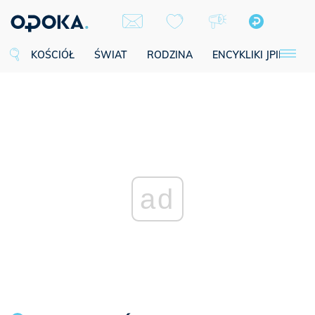
KOŚCIÓŁ
ŚWIAT
RODZINA
ENCYKLIKI JPII
SE
ad