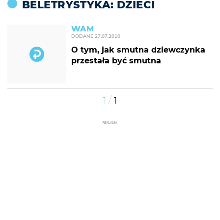
BELETRYSTYKA: DZIECI
WAM
DODANE
27.07.2010
O tym, jak smutna dziewczynka
przestała być smutna
/
1
1
REKLAMA