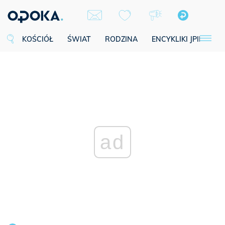
KOŚCIÓŁ
ŚWIAT
RODZINA
ENCYKLIKI JPII
SE
ad