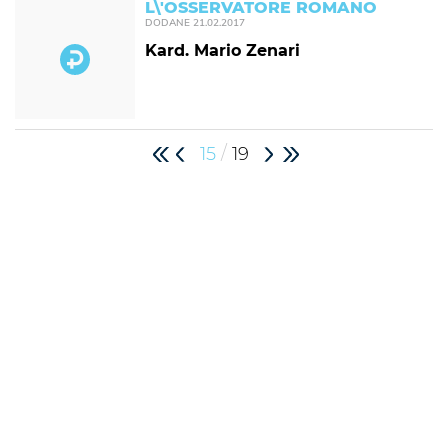
L\'OSSERVATORE ROMANO
DODANE
21.02.2017
Kard. Mario Zenari
/
15
19