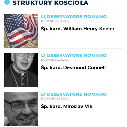
STRUKTURY KOŚCIOŁA
L\'OSSERVATORE ROMANO
DODANE
30.03.2017
Śp. kard. William Henry Keeler
L\'OSSERVATORE ROMANO
DODANE
30.03.2017
Śp. kard. Desmond Connell
L\'OSSERVATORE ROMANO
DODANE
29.03.2017
Śp. kard. Miroslav Vlk