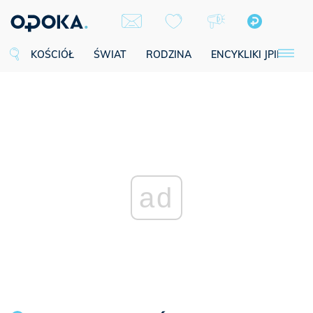
KOŚCIÓŁ
ŚWIAT
RODZINA
ENCYKLIKI JPII
SE
ad