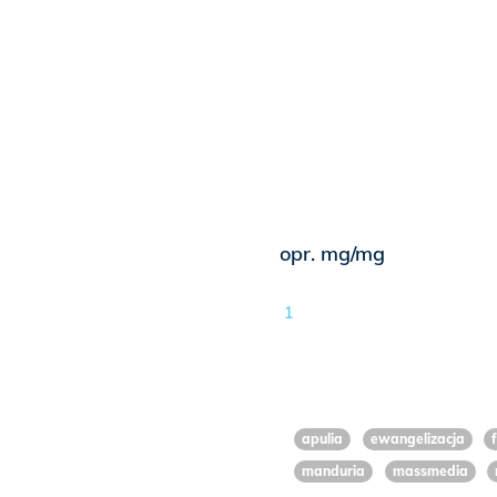
opr. mg/mg
1
apulia
ewangelizacja
manduria
massmedia