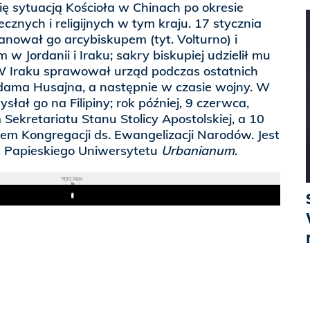
ę sytuacją Kościoła w Chinach po okresie
cznych i religijnych w tym kraju. 17 stycznia
ianował go arcybiskupem (tyt. Volturno) i
w Jordanii i Iraku; sakry biskupiej udzielił mu
W Iraku sprawował urząd podczas ostatnich
ama Husajna, a następnie w czasie wojny. W
łał go na Filipiny; rok później, 9 czerwca,
ekretariatu Stanu Stolicy Apostolskiej, a 10
em Kongregacji ds. Ewangelizacji Narodów. Jest
m Papieskiego Uniwersytetu
Urbanianum
.
REKLAMA
Play