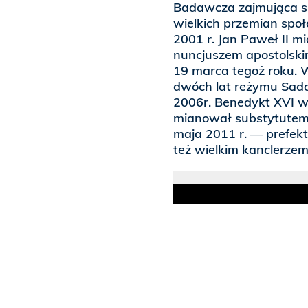
Badawcza zajmująca si
wielkich przemian społe
2001 r. Jan Paweł II m
nuncjuszem apostolskim 
19 marca tegoż roku. 
dwóch lat reżymu Sadd
2006r. Benedykt XVI wys
mianował substytutem S
maja 2011 r. — prefekt
też wielkim kanclerze