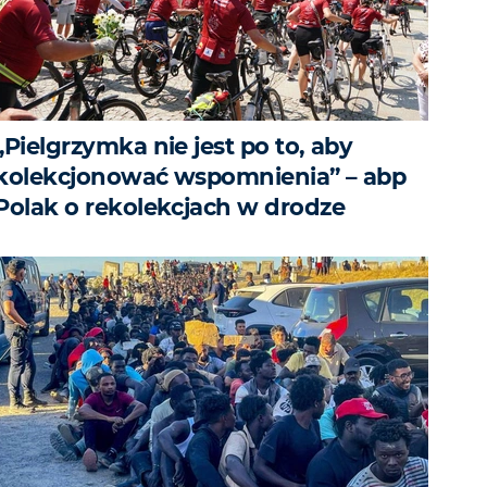
„Pielgrzymka nie jest po to, aby
kolekcjonować wspomnienia” – abp
Polak o rekolekcjach w drodze