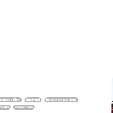
fernando filoni
kardynał
konsystorz publiczny
media
urbanianum