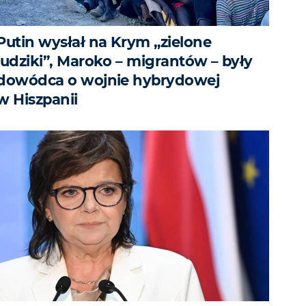
Putin wysłał na Krym „zielone
ludziki”, Maroko – migrantów – były
dowódca o wojnie hybrydowej
w Hiszpanii