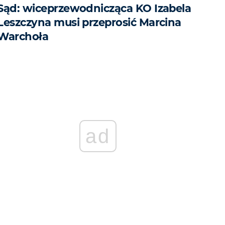
Sąd: wiceprzewodnicząca KO Izabela
Leszczyna musi przeprosić Marcina
Warchoła
ad