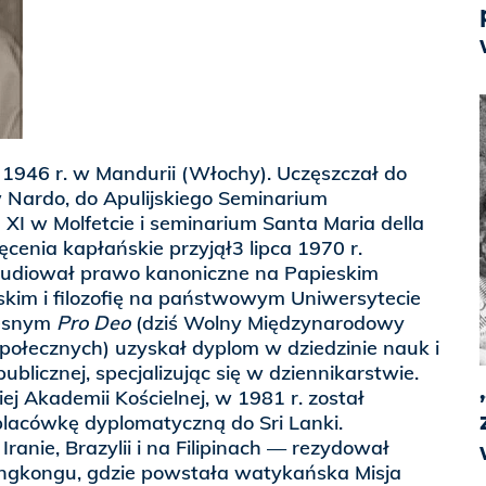
a 1946 r. w Mandurii (Włochy). Uczęszczał do
 Nardo, do Apulijskiego Seminarium
 XI w Molfetcie i seminarium Santa Maria della
ęcenia kapłańskie przyjął3 lipca 1970 r.
tudiował prawo kanoniczne na Papieskim
skim i filozofię na państwowym Uniwersytecie
zesnym
Pro Deo
(dziś Wolny Międzynarodowy
połecznych) uzyskał dyplom w dziedzinie nauk i
publicznej, specjalizując się w dziennikarstwie.
ej Akademii Kościelnej, w 1981 r. został
lacówkę dyplomatyczną do Sri Lanki.
ranie, Brazylii i na Filipinach — rezydował
gkongu, gdzie powstała watykańska Misja