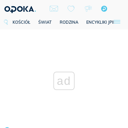
KOŚCIÓŁ
ŚWIAT
RODZINA
ENCYKLIKI JPII
SE
ad