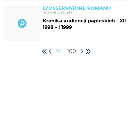
L\'OSSERVATORE ROMANO
DODANE
24.05.1999
Kronika audiencji papieskich - XII
1998 - I 1999
/
96
100