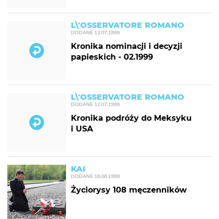
L\'OSSERVATORE ROMANO
DODANE
13.07.1999
Kronika nominacji i decyzji
papieskich - 02.1999
L\'OSSERVATORE ROMANO
DODANE
12.07.1999
Kronika podróży do Meksyku
i USA
KAI
DODANE
16.06.1999
Życiorysy 108 męczenników