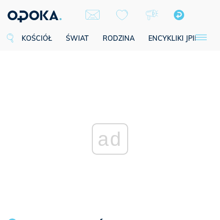
KOŚCIÓŁ
ŚWIAT
RODZINA
ENCYKLIKI JPII
SE
ad