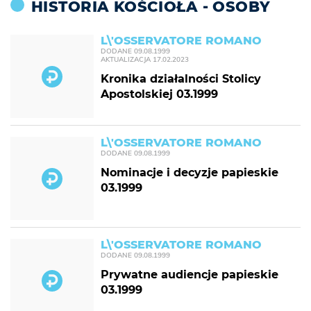
HISTORIA KOŚCIOŁA - OSOBY
L\'OSSERVATORE ROMANO
DODANE
09.08.1999
AKTUALIZACJA
17.02.2023
Kronika działalności Stolicy
Apostolskiej 03.1999
L\'OSSERVATORE ROMANO
DODANE
09.08.1999
Nominacje i decyzje papieskie
03.1999
L\'OSSERVATORE ROMANO
DODANE
09.08.1999
Prywatne audiencje papieskie
03.1999