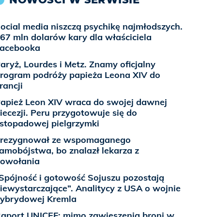
ocial media niszczą psychikę najmłodszych.
67 mln dolarów kary dla właściciela
acebooka
aryż, Lourdes i Metz. Znamy oficjalny
rogram podróży papieża Leona XIV do
rancji
apież Leon XIV wraca do swojej dawnej
iecezji. Peru przygotowuje się do
istopadowej pielgrzymki
rezygnował ze wspomaganego
amobójstwa, bo znalazł lekarza z
owołania
Spójność i gotowość Sojuszu pozostają
iewystarczające”. Analitycy z USA o wojnie
ybrydowej Kremla
aport UNICEF: mimo zawieszenia broni w