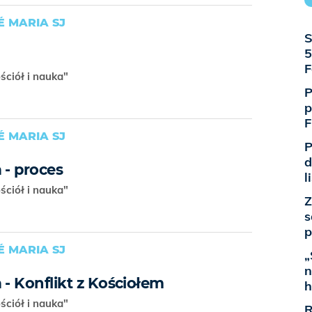
É MARIA SJ
S
5
F
ościół i nauka"
P
p
F
É MARIA SJ
P
d
 - proces
l
ościół i nauka"
Z
s
p
É MARIA SJ
„
n
 - Konflikt z Kościołem
h
ościół i nauka"
R