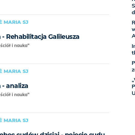
S
d
R
É MARIA SJ
w
A
- Rehabilitacja Galileusza
ościół i nauka"
I
t
P
z
É MARIA SJ
„
 - analiza
P
U
ościół i nauka"
É MARIA SJ
obec cudów dzisiaj - pojęcie cudu